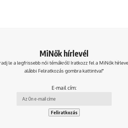
MiNők hírlevél
dj le a legfrissebb női témákról! Iratkozz fel a MiNők hírlev
alábbi Feliratkozás gombra kattintva!"
E-mail cím: