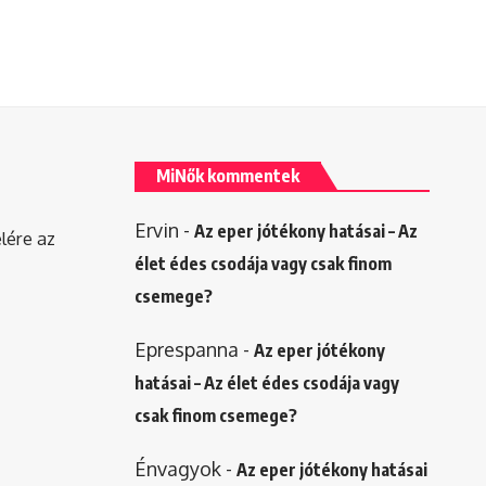
MiNők kommentek
Ervin
-
Az eper jótékony hatásai – Az
elére az
élet édes csodája vagy csak finom
csemege?
Eprespanna
-
Az eper jótékony
hatásai – Az élet édes csodája vagy
csak finom csemege?
Énvagyok
-
Az eper jótékony hatásai