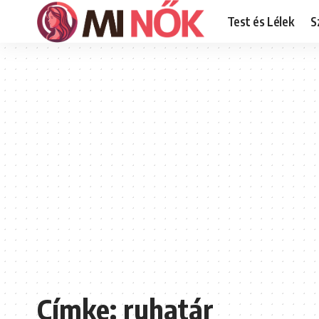
Test és Lélek
S
Címke:
ruhatár