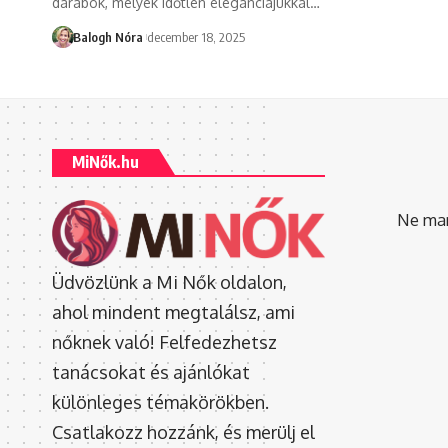
darabok, melyek időtlen eleganciájukkal
…
Balogh Nóra
december 18, 2025
MiNők.hu
Ne mara
Üdvözlünk a Mi Nők oldalon,
ahol mindent megtalálsz, ami
nőknek való! Felfedezhetsz
tanácsokat és ajánlókat
különleges témakörökben.
Csatlakozz hozzánk, és merülj el