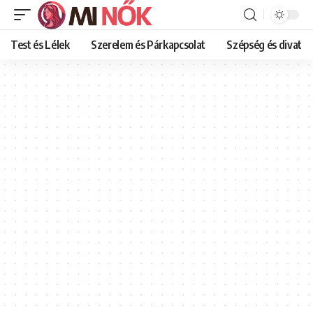
Test és Lélek
Szerelem és Párkapcsolat
Szépség és divat