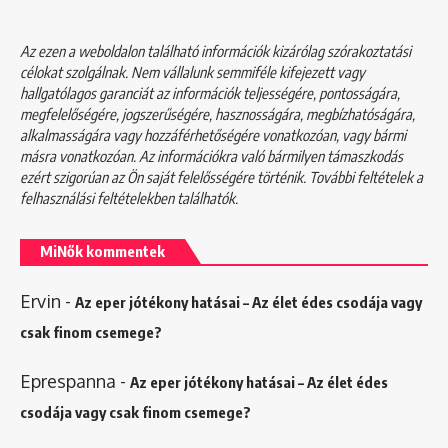
Az ezen a weboldalon található információk kizárólag szórakoztatási
célokat szolgálnak. Nem vállalunk semmiféle kifejezett vagy
hallgatólagos garanciát az információk teljességére, pontosságára,
megfelelőségére, jogszerűségére, hasznosságára, megbízhatóságára,
alkalmasságára vagy hozzáférhetőségére vonatkozóan, vagy bármi
másra vonatkozóan. Az információkra való bármilyen támaszkodás
ezért szigorúan az Ön saját felelősségére történik. További feltételek a
felhasználási feltételekben
találhatók.
MiNők kommentek
Ervin
-
Az eper jótékony hatásai – Az élet édes csodája vagy
csak finom csemege?
Eprespanna
-
Az eper jótékony hatásai – Az élet édes
csodája vagy csak finom csemege?