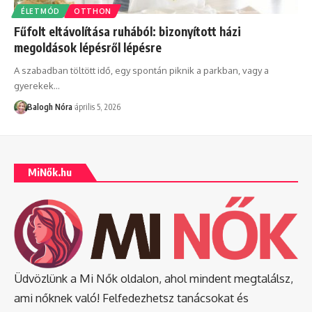
ÉLETMÓD
OTTHON
Fűfolt eltávolítása ruhából: bizonyított házi
megoldások lépésről lépésre
A szabadban töltött idő, egy spontán piknik a parkban, vagy a
gyerekek
…
Balogh Nóra
április 5, 2026
MiNők.hu
Üdvözlünk a Mi Nők oldalon, ahol mindent megtalálsz,
ami nőknek való! Felfedezhetsz tanácsokat és