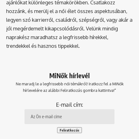
ajánlókat különleges témakörökben. Csatlakozz
hozzánk, és merülj el a női élet összes aspektusában,
legyen szó karrierről, családról, szépségről, vagy akár a
jól megérdemelt kikapcsolódásról. Velünk mindig
naprakész maradhatsz a legfrissebb hírekkel,
trendekkel és hasznos tippekkel.
MiNők hírlevél
Ne maradj le a legfrissebb női témákról! Iratkozz fel a MiNők
hírlevelére az alábbi Feliratkozás gombra kattintva!"
E-mail cím: