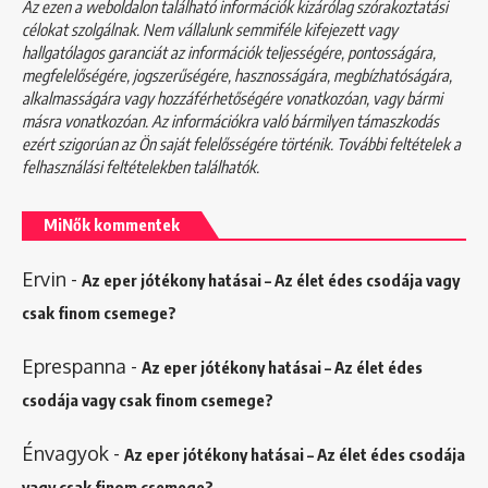
Az ezen a weboldalon található információk kizárólag szórakoztatási
célokat szolgálnak. Nem vállalunk semmiféle kifejezett vagy
hallgatólagos garanciát az információk teljességére, pontosságára,
megfelelőségére, jogszerűségére, hasznosságára, megbízhatóságára,
alkalmasságára vagy hozzáférhetőségére vonatkozóan, vagy bármi
másra vonatkozóan. Az információkra való bármilyen támaszkodás
ezért szigorúan az Ön saját felelősségére történik. További feltételek a
felhasználási feltételekben
találhatók.
MiNők kommentek
Ervin
-
Az eper jótékony hatásai – Az élet édes csodája vagy
csak finom csemege?
Eprespanna
-
Az eper jótékony hatásai – Az élet édes
csodája vagy csak finom csemege?
Énvagyok
-
Az eper jótékony hatásai – Az élet édes csodája
vagy csak finom csemege?