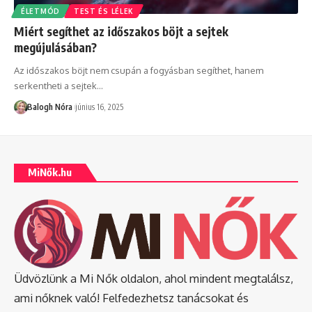
ÉLETMÓD
TEST ÉS LÉLEK
Miért segíthet az időszakos böjt a sejtek
megújulásában?
Az időszakos böjt nem csupán a fogyásban segíthet, hanem
serkentheti a sejtek
…
Balogh Nóra
június 16, 2025
MiNők.hu
Üdvözlünk a Mi Nők oldalon, ahol mindent megtalálsz,
ami nőknek való! Felfedezhetsz tanácsokat és