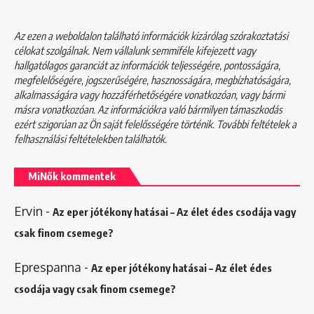
Az ezen a weboldalon található információk kizárólag szórakoztatási
célokat szolgálnak. Nem vállalunk semmiféle kifejezett vagy
hallgatólagos garanciát az információk teljességére, pontosságára,
megfelelőségére, jogszerűségére, hasznosságára, megbízhatóságára,
alkalmasságára vagy hozzáférhetőségére vonatkozóan, vagy bármi
másra vonatkozóan. Az információkra való bármilyen támaszkodás
ezért szigorúan az Ön saját felelősségére történik. További feltételek a
felhasználási feltételekben
találhatók.
MiNők kommentek
Ervin
-
Az eper jótékony hatásai – Az élet édes csodája vagy
csak finom csemege?
Eprespanna
-
Az eper jótékony hatásai – Az élet édes
csodája vagy csak finom csemege?