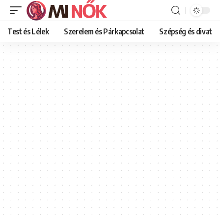
Test és Lélek
Szerelem és Párkapcsolat
Szépség és divat