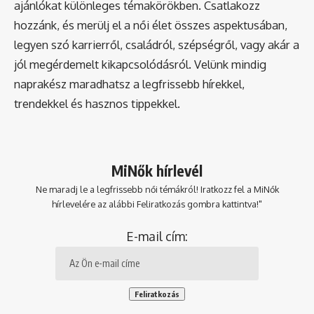
ajánlókat különleges témakörökben. Csatlakozz
hozzánk, és merülj el a női élet összes aspektusában,
legyen szó karrierről, családról, szépségről, vagy akár a
jól megérdemelt kikapcsolódásról. Velünk mindig
naprakész maradhatsz a legfrissebb hírekkel,
trendekkel és hasznos tippekkel.
MiNők hírlevél
Ne maradj le a legfrissebb női témákról! Iratkozz fel a MiNők
hírlevelére az alábbi Feliratkozás gombra kattintva!"
E-mail cím: