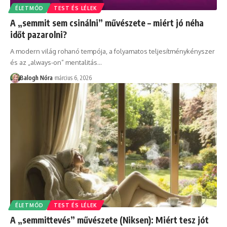
ÉLETMÓD
TEST ÉS LÉLEK
A „semmit sem csinálni” művészete – miért jó néha
időt pazarolni?
A modern világ rohanó tempója, a folyamatos teljesítménykényszer
és az „always-on” mentalitás
…
Balogh Nóra
március 6, 2026
ÉLETMÓD
TEST ÉS LÉLEK
A „semmittevés” művészete (Niksen): Miért tesz jót