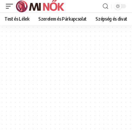
Test és Lélek
Szerelem és Párkapcsolat
Szépség és divat