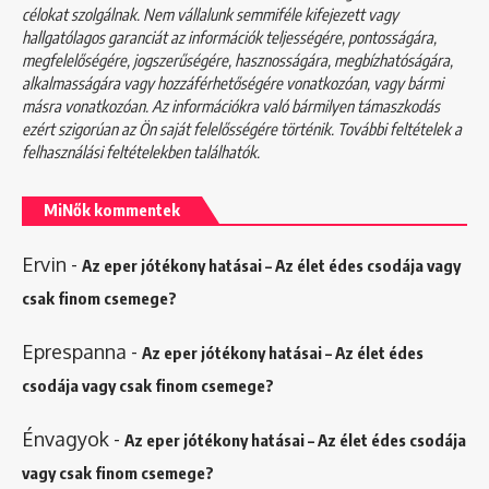
célokat szolgálnak. Nem vállalunk semmiféle kifejezett vagy
hallgatólagos garanciát az információk teljességére, pontosságára,
megfelelőségére, jogszerűségére, hasznosságára, megbízhatóságára,
alkalmasságára vagy hozzáférhetőségére vonatkozóan, vagy bármi
másra vonatkozóan. Az információkra való bármilyen támaszkodás
ezért szigorúan az Ön saját felelősségére történik. További feltételek a
felhasználási feltételekben
találhatók.
MiNők kommentek
Ervin
-
Az eper jótékony hatásai – Az élet édes csodája vagy
csak finom csemege?
Eprespanna
-
Az eper jótékony hatásai – Az élet édes
csodája vagy csak finom csemege?
Énvagyok
-
Az eper jótékony hatásai – Az élet édes csodája
vagy csak finom csemege?