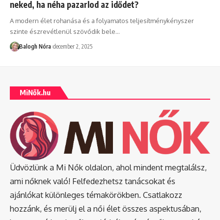
neked, ha néha pazarlod az idődet?
A modern élet rohanása és a folyamatos teljesítménykényszer
szinte észrevétlenül szövődik bele
…
Balogh Nóra
december 2, 2025
MiNők.hu
Üdvözlünk a Mi Nők oldalon, ahol mindent megtalálsz,
ami nőknek való! Felfedezhetsz tanácsokat és
ajánlókat különleges témakörökben. Csatlakozz
hozzánk, és merülj el a női élet összes aspektusában,