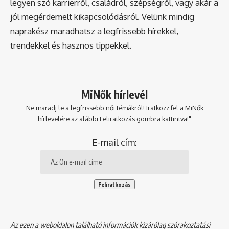
legyen szó karrierről, családról, szépségről, vagy akár a
jól megérdemelt kikapcsolódásról. Velünk mindig
naprakész maradhatsz a legfrissebb hírekkel,
trendekkel és hasznos tippekkel.
MiNők hírlevél
Ne maradj le a legfrissebb női témákról! Iratkozz fel a MiNők
hírlevelére az alábbi Feliratkozás gombra kattintva!"
E-mail cím:
Az ezen a weboldalon található információk kizárólag szórakoztatási