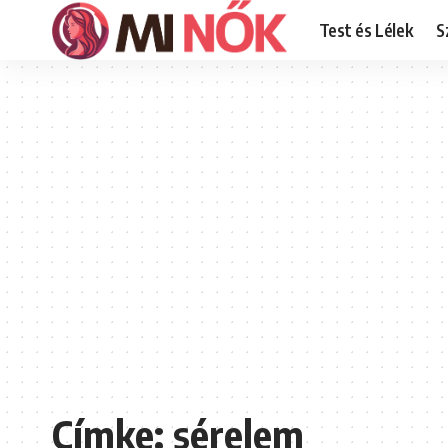
Test és Lélek
S
Címke:
sérelem