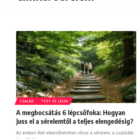
CSALÁD
TEST ÉS LÉLEK
A megbocsátás 6 lépcsőfoka: Hogyan
juss el a sérelemtől a teljes elengedésig?
Az emberi élet elkerülhetetlen része a sérelem, a csalódás