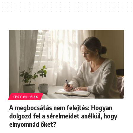
TEST ÉS LÉLEK
A megbocsátás nem felejtés: Hogyan
dolgozd fel a sérelmeidet anélkül, hogy
elnyomnád őket?