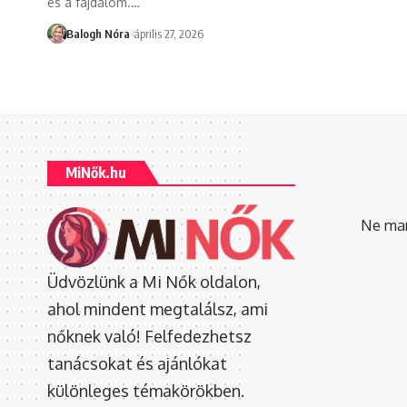
és a fájdalom.
…
Balogh Nóra
április 27, 2026
MiNők.hu
Ne mara
Üdvözlünk a Mi Nők oldalon,
ahol mindent megtalálsz, ami
nőknek való! Felfedezhetsz
tanácsokat és ajánlókat
különleges témakörökben.