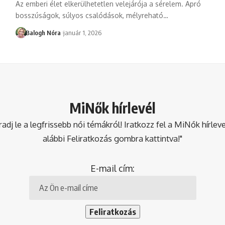
Az emberi élet elkerülhetetlen velejárója a sérelem. Apró
bosszúságok, súlyos csalódások, mélyreható
…
Balogh Nóra
január 1, 2026
MiNők hírlevél
dj le a legfrissebb női témákról! Iratkozz fel a MiNők hírlev
alábbi Feliratkozás gombra kattintva!"
E-mail cím: