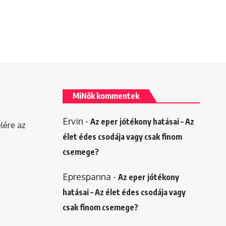
MiNők kommentek
Ervin
-
Az eper jótékony hatásai – Az
elére az
élet édes csodája vagy csak finom
csemege?
Eprespanna
-
Az eper jótékony
hatásai – Az élet édes csodája vagy
csak finom csemege?