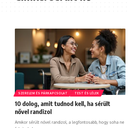
SZERELEM ÉS PÁRKAPCSOLAT
TEST ÉS LÉLEK
10 dolog, amit tudnod kell, ha sérült
nővel randizol
Amikor sérült nővel randizol, a legfontosabb, hogy soha ne