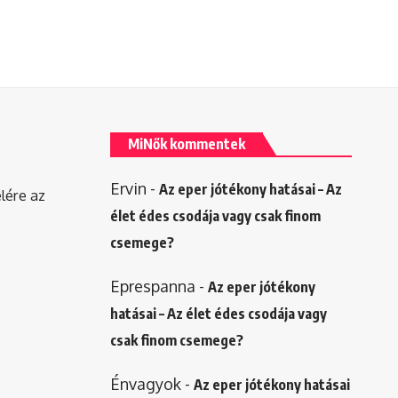
MiNők kommentek
Ervin
-
Az eper jótékony hatásai – Az
elére az
élet édes csodája vagy csak finom
csemege?
Eprespanna
-
Az eper jótékony
hatásai – Az élet édes csodája vagy
csak finom csemege?
Énvagyok
-
Az eper jótékony hatásai