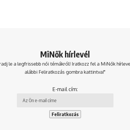
MiNők hírlevél
dj le a legfrissebb női témákról! Iratkozz fel a MiNők hírlev
alábbi Feliratkozás gombra kattintva!"
E-mail cím: