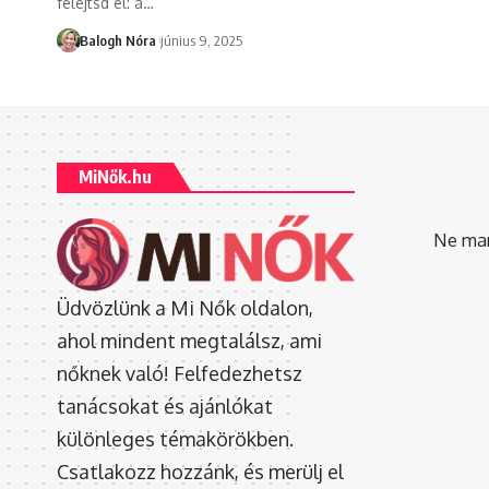
felejtsd el: a
…
Balogh Nóra
június 9, 2025
MiNők.hu
Ne mara
Üdvözlünk a Mi Nők oldalon,
ahol mindent megtalálsz, ami
nőknek való! Felfedezhetsz
tanácsokat és ajánlókat
különleges témakörökben.
Csatlakozz hozzánk, és merülj el