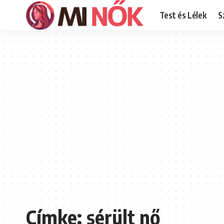
Test és Lélek
S
Címke:
sérült nő