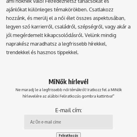
ami nőknek való! Felfedezhetsz tanácsokat és
ajánlókat különleges témakörökben. Csatlakozz
hozzánk, és merülj el a női élet összes aspektusában,
legyen szó karrierről, családról, szépségről, vagy akár a
jól megérdemelt kikapcsolódásról. Velünk mindig
naprakész maradhatsz a legfrissebb hírekkel,
trendekkel és hasznos tippekkel.
MiNők hírlevél
Ne maradj le a legfrissebb női témákról! Iratkozz fel a MiNők
hírlevelére az alábbi Feliratkozás gombra kattintva!"
E-mail cím: