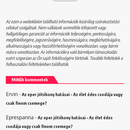
Az ezen a weboldalon található információk kizárólag szórakoztatási
célokat szolgálnak. Nem vállalunk semmiféle kifejezett vagy
hallgatólagos garanciát az információk teljességére, pontosságára,
megfelelőségére, jogszerűségére, hasznosságára, megbízhatóságára,
alkalmasságára vagy hozzáférhetőségére vonatkozóan, vagy bármi
másra vonatkozóan. Az információkra való bármilyen támaszkodás
ezért szigorúan az Ön saját felelősségére történik. További feltételek a
felhasználási feltételekben
találhatók.
MiNők kommentek
Ervin
-
Az eper jótékony hatásai – Az élet édes csodája vagy
csak finom csemege?
Eprespanna
-
Az eper jótékony hatásai – Az élet édes
csodája vagy csak finom csemege?