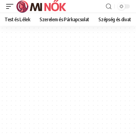
Test és Lélek
Szerelem és Párkapcsolat
Szépség és divat