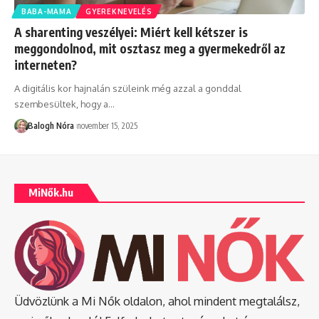
BABA-MAMA
GYEREKNEVELÉS
A sharenting veszélyei: Miért kell kétszer is
meggondolnod, mit osztasz meg a gyermekedről az
interneten?
A digitális kor hajnalán szüleink még azzal a gonddal
szembesültek, hogy a
…
Balogh Nóra
november 15, 2025
MiNők.hu
Üdvözlünk a Mi Nők oldalon, ahol mindent megtalálsz,