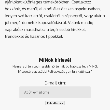
ajánlókat különleges témakörökben. Csatlakozz
hozzánk, és merülj el a női élet összes aspektusában,
legyen szó karrierről, családról, szépségről, vagy akár a
jól megérdemelt kikapcsolódásról. Velünk mindig
naprakész maradhatsz a legfrissebb hírekkel,
trendekkel és hasznos tippekkel.
MiNők hírlevél
Ne maradj le a legfrissebb női témákról! Iratkozz fel a MiNők
hírlevelére az alábbi Feliratkozás gombra kattintva!"
E-mail cím: