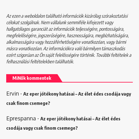
Az ezen a weboldalon található információk kizárólag szórakoztatási
célokat szolgálnak. Nem vállalunk semmiféle kifejezett vagy
hallgatólagos garanciát az információk teljességére, pontosságára,
megfelelőségére, jogszerűségére, hasznosságára, megbízhatóságára,
alkalmasságára vagy hozzáférhetőségére vonatkozóan, vagy bármi
másra vonatkozóan. Az információkra való bármilyen támaszkodás
ezért szigorúan az Ön saját felelősségére történik. További feltételek a
felhasználási feltételekben
találhatók.
MiNők kommentek
Ervin
-
Az eper jótékony hatásai – Az élet édes csodája vagy
csak finom csemege?
Eprespanna
-
Az eper jótékony hatásai – Az élet édes
csodája vagy csak finom csemege?