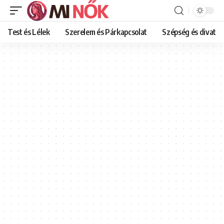
Test és Lélek
Szerelem és Párkapcsolat
Szépség és divat