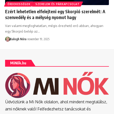
ÉRDEKESSÉGEK
SZERELEM ÉS PÁRKAPCSOLAT
Ezért lehetetlen elfelejteni egy Skorpió szerelmét: A
szenvedély és a mélység nyomot hagy
Van valami megfoghatatlan, mégis érezhető erő abban, ahogyan
egy Skorpió belép az
…
Balogh Nóra
november 19, 2025
MiNők.hu
Üdvözlünk a Mi Nők oldalon, ahol mindent megtalálsz,
ami nőknek való! Felfedezhetsz tanácsokat és