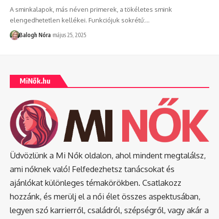
A sminkalapok, más néven primerek, a tökéletes smink
elengedhetetlen kellékei. Funkciójuk sokrétű:
…
Balogh Nóra
május 25, 2025
MiNők.hu
Üdvözlünk a Mi Nők oldalon, ahol mindent megtalálsz,
ami nőknek való! Felfedezhetsz tanácsokat és
ajánlókat különleges témakörökben. Csatlakozz
hozzánk, és merülj el a női élet összes aspektusában,
legyen szó karrierről, családról, szépségről, vagy akár a