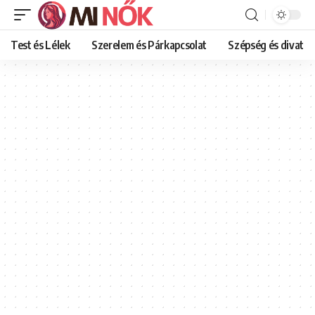
Test és Lélek
Szerelem és Párkapcsolat
Szépség és divat