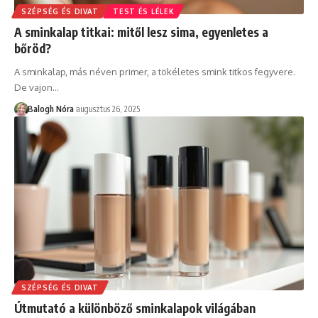
SZÉPSÉG ÉS DIVAT
TEST ÉS LÉLEK
A sminkalap titkai: mitől lesz sima, egyenletes a
bőröd?
A sminkalap, más néven primer, a tökéletes smink titkos fegyvere.
De vajon
…
Balogh Nóra
augusztus 26, 2025
SZÉPSÉG ÉS DIVAT
Útmutató a különböző sminkalapok világában