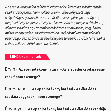
Az ezen a weboldalon található információk kizárólag szórakoztatási
célokat szolgálnak. Nem vállalunk semmiféle kifejezett vagy
hallgatólagos garanciát az információk teljességére, pontosságára,
megfelelőségére, jogszerűségére, hasznosságára, megbízhatóságára,
alkalmasságára vagy hozzáférhetőségére vonatkozóan, vagy bármi
másra vonatkozóan. Az információkra való bármilyen támaszkodás
ezért szigorúan az Ön saját felelősségére történik. További feltételek a
felhasználási feltételekben
találhatók.
MiNők kommentek
Ervin
-
Az eper jótékony hatásai – Az élet édes csodája vagy
csak finom csemege?
Eprespanna
-
Az eper jótékony hatásai – Az élet édes
csodája vagy csak finom csemege?
Énvagyok
-
Az eper jótékony hatásai – Az élet édes csodája