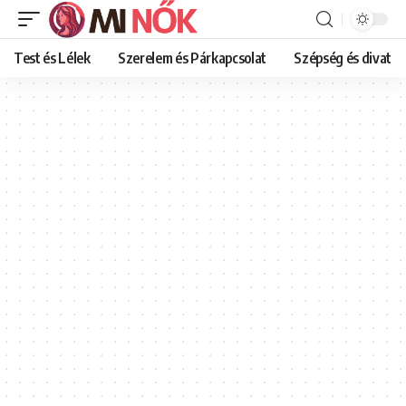
Test és Lélek
Szerelem és Párkapcsolat
Szépség és divat