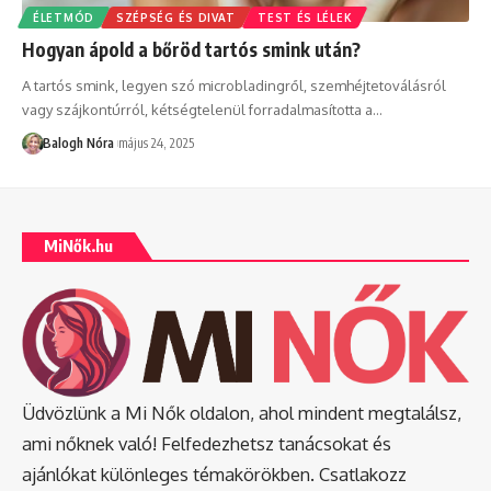
ÉLETMÓD
SZÉPSÉG ÉS DIVAT
TEST ÉS LÉLEK
Hogyan ápold a bőröd tartós smink után?
A tartós smink, legyen szó microbladingről, szemhéjtetoválásról
vagy szájkontúrról, kétségtelenül forradalmasította a
…
Balogh Nóra
május 24, 2025
MiNők.hu
Üdvözlünk a Mi Nők oldalon, ahol mindent megtalálsz,
ami nőknek való! Felfedezhetsz tanácsokat és
ajánlókat különleges témakörökben. Csatlakozz