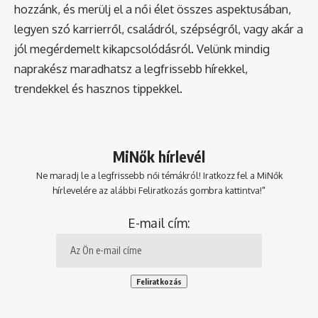
hozzánk, és merülj el a női élet összes aspektusában,
legyen szó karrierről, családról, szépségről, vagy akár a
jól megérdemelt kikapcsolódásról. Velünk mindig
naprakész maradhatsz a legfrissebb hírekkel,
trendekkel és hasznos tippekkel.
MiNők hírlevél
Ne maradj le a legfrissebb női témákról! Iratkozz fel a MiNők
hírlevelére az alábbi Feliratkozás gombra kattintva!"
E-mail cím: