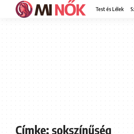
Test és Lélek
S
Címke:
sokszínűség