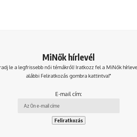
MiNők hírlevél
dj le a legfrissebb női témákról! Iratkozz fel a MiNők hírlev
alábbi Feliratkozás gombra kattintva!"
E-mail cím: