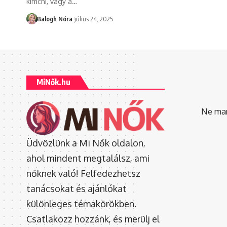
kimchi, vagy a
…
Balogh Nóra
július 24, 2025
MiNők.hu
Ne mara
Üdvözlünk a Mi Nők oldalon,
ahol mindent megtalálsz, ami
nőknek való! Felfedezhetsz
tanácsokat és ajánlókat
különleges témakörökben.
Csatlakozz hozzánk, és merülj el