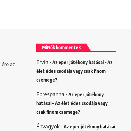
MiNők kommentek
Ervin
-
Az eper jótékony hatásai – Az
elére az
élet édes csodája vagy csak finom
csemege?
Eprespanna
-
Az eper jótékony
hatásai – Az élet édes csodája vagy
csak finom csemege?
Énvagyok
-
Az eper jótékony hatásai