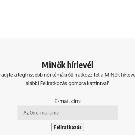
MiNők hírlevél
dj le a legfrissebb női témákról! Iratkozz fel a MiNők hírlev
alábbi Feliratkozás gombra kattintva!"
E-mail cím: