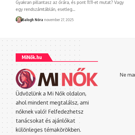
Gyakran pillantasz az órára, és pont 11:11-et mutat? Vagy
egy rendszámtáblán, esetleg
…
Balogh Nóra
november 27, 2025
MiNők.hu
Ne mara
Üdvözlünk a Mi Nők oldalon,
ahol mindent megtalálsz, ami
nőknek való! Felfedezhetsz
tanácsokat és ajánlókat
különleges témakörökben.