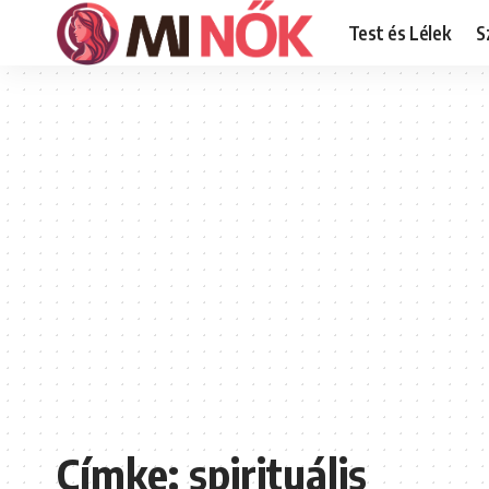
Test és Lélek
S
Címke:
spirituális