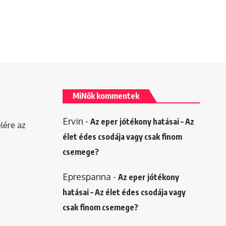
MiNők kommentek
Ervin
-
Az eper jótékony hatásai – Az
elére az
élet édes csodája vagy csak finom
csemege?
Eprespanna
-
Az eper jótékony
hatásai – Az élet édes csodája vagy
csak finom csemege?