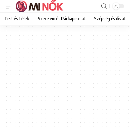
Test és Lélek
Szerelem és Párkapcsolat
Szépség és divat