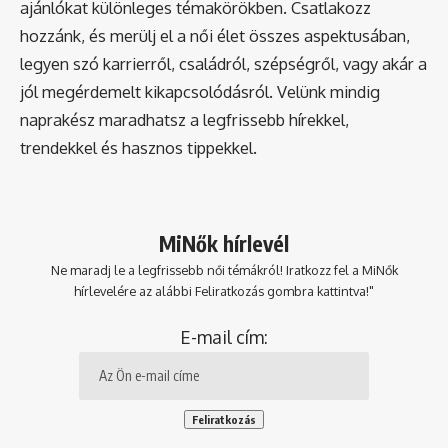
ajánlókat különleges témakörökben. Csatlakozz
hozzánk, és merülj el a női élet összes aspektusában,
legyen szó karrierről, családról, szépségről, vagy akár a
jól megérdemelt kikapcsolódásról. Velünk mindig
naprakész maradhatsz a legfrissebb hírekkel,
trendekkel és hasznos tippekkel.
MiNők hírlevél
Ne maradj le a legfrissebb női témákról! Iratkozz fel a MiNők
hírlevelére az alábbi Feliratkozás gombra kattintva!"
E-mail cím: