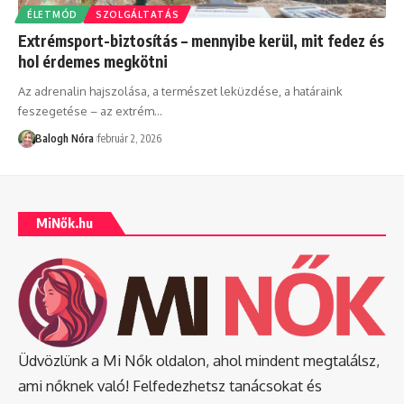
ÉLETMÓD
SZOLGÁLTATÁS
Extrémsport-biztosítás – mennyibe kerül, mit fedez és
hol érdemes megkötni
Az adrenalin hajszolása, a természet leküzdése, a határaink
feszegetése – az extrém
…
Balogh Nóra
február 2, 2026
MiNők.hu
Üdvözlünk a Mi Nők oldalon, ahol mindent megtalálsz,
ami nőknek való! Felfedezhetsz tanácsokat és