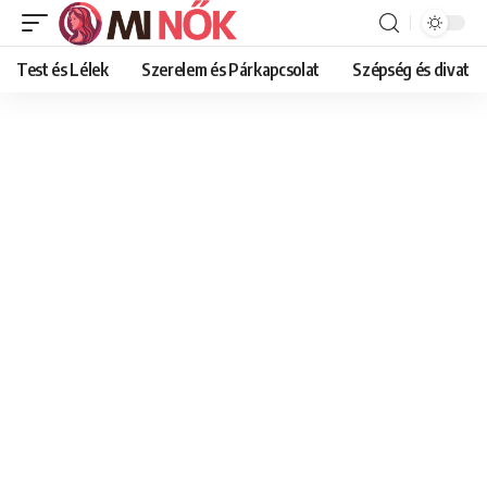
Test és Lélek
Szerelem és Párkapcsolat
Szépség és divat