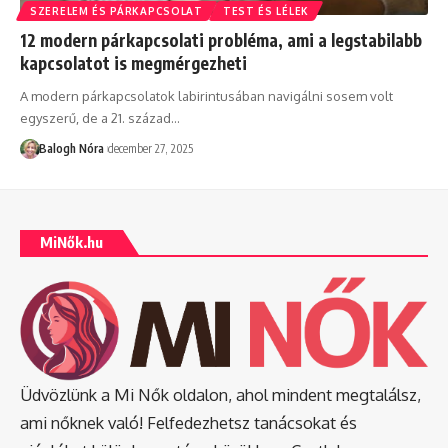
SZERELEM ÉS PÁRKAPCSOLAT
TEST ÉS LÉLEK
12 modern párkapcsolati probléma, ami a legstabilabb
kapcsolatot is megmérgezheti
A modern párkapcsolatok labirintusában navigálni sosem volt
egyszerű, de a 21. század
…
Balogh Nóra
december 27, 2025
MiNők.hu
Üdvözlünk a Mi Nők oldalon, ahol mindent megtalálsz,
ami nőknek való! Felfedezhetsz tanácsokat és