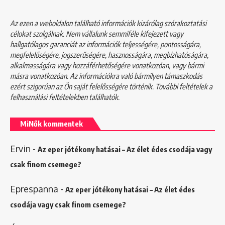
Az ezen a weboldalon található információk kizárólag szórakoztatási
célokat szolgálnak. Nem vállalunk semmiféle kifejezett vagy
hallgatólagos garanciát az információk teljességére, pontosságára,
megfelelőségére, jogszerűségére, hasznosságára, megbízhatóságára,
alkalmasságára vagy hozzáférhetőségére vonatkozóan, vagy bármi
másra vonatkozóan. Az információkra való bármilyen támaszkodás
ezért szigorúan az Ön saját felelősségére történik. További feltételek a
felhasználási feltételekben
találhatók.
MiNők kommentek
Ervin
-
Az eper jótékony hatásai – Az élet édes csodája vagy
csak finom csemege?
Eprespanna
-
Az eper jótékony hatásai – Az élet édes
csodája vagy csak finom csemege?