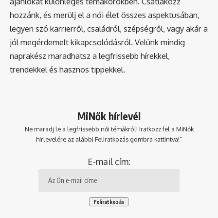
ajánlókat különleges témakörökben. Csatlakozz
hozzánk, és merülj el a női élet összes aspektusában,
legyen szó karrierről, családról, szépségről, vagy akár a
jól megérdemelt kikapcsolódásról. Velünk mindig
naprakész maradhatsz a legfrissebb hírekkel,
trendekkel és hasznos tippekkel.
MiNők hírlevél
Ne maradj le a legfrissebb női témákról! Iratkozz fel a MiNők
hírlevelére az alábbi Feliratkozás gombra kattintva!"
E-mail cím: