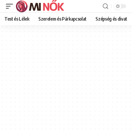
Test és Lélek
Szerelem és Párkapcsolat
Szépség és divat