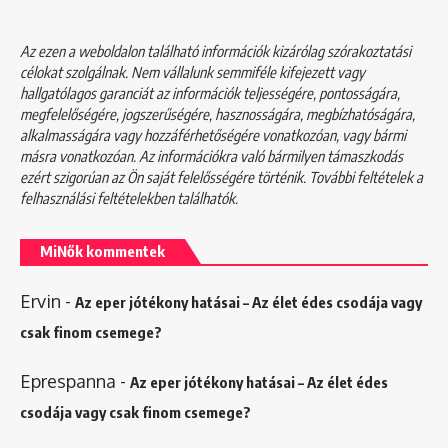
Az ezen a weboldalon található információk kizárólag szórakoztatási
célokat szolgálnak. Nem vállalunk semmiféle kifejezett vagy
hallgatólagos garanciát az információk teljességére, pontosságára,
megfelelőségére, jogszerűségére, hasznosságára, megbízhatóságára,
alkalmasságára vagy hozzáférhetőségére vonatkozóan, vagy bármi
másra vonatkozóan. Az információkra való bármilyen támaszkodás
ezért szigorúan az Ön saját felelősségére történik. További feltételek a
felhasználási feltételekben
találhatók.
MiNők kommentek
Ervin
-
Az eper jótékony hatásai – Az élet édes csodája vagy
csak finom csemege?
Eprespanna
-
Az eper jótékony hatásai – Az élet édes
csodája vagy csak finom csemege?