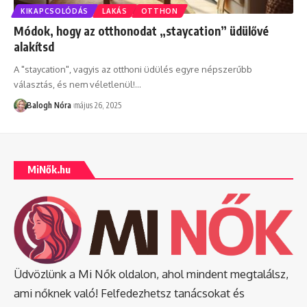
KIKAPCSOLÓDÁS
LAKÁS
OTTHON
Módok, hogy az otthonodat „staycation” üdülővé
alakítsd
A "staycation", vagyis az otthoni üdülés egyre népszerűbb
választás, és nem véletlenül!
…
Balogh Nóra
május 26, 2025
MiNők.hu
Üdvözlünk a Mi Nők oldalon, ahol mindent megtalálsz,
ami nőknek való! Felfedezhetsz tanácsokat és