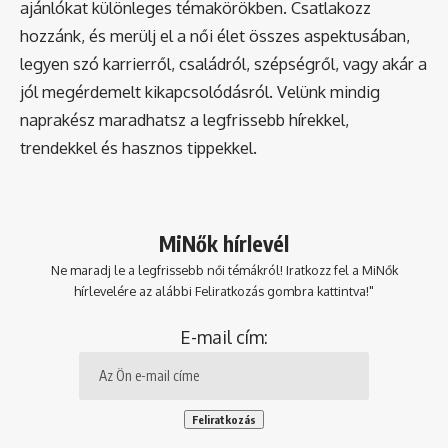
ajánlókat különleges témakörökben. Csatlakozz
hozzánk, és merülj el a női élet összes aspektusában,
legyen szó karrierről, családról, szépségről, vagy akár a
jól megérdemelt kikapcsolódásról. Velünk mindig
naprakész maradhatsz a legfrissebb hírekkel,
trendekkel és hasznos tippekkel.
MiNők hírlevél
Ne maradj le a legfrissebb női témákról! Iratkozz fel a MiNők
hírlevelére az alábbi Feliratkozás gombra kattintva!"
E-mail cím: