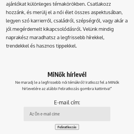
ajánlókat különleges témakörökben. Csatlakozz
hozzánk, és merülj el a női élet összes aspektusában,
legyen szó karrierről, családról, szépségről, vagy akár a
jól megérdemelt kikapcsolódásról. Velünk mindig
naprakész maradhatsz a legfrissebb hírekkel,
trendekkel és hasznos tippekkel.
MiNők hírlevél
Ne maradj le a legfrissebb női témákról! Iratkozz fel a MiNők
hírlevelére az alábbi Feliratkozás gombra kattintva!"
E-mail cím: