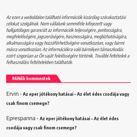
Az ezen a weboldalon található információk kizárólag szórakoztatási
célokat szolgálnak. Nem vállalunk semmiféle kifejezett vagy
hallgatólagos garanciát az információk teljességére, pontosságára,
megfelelőségére, jogszerűségére, hasznosságára, megbízhatóságára,
alkalmasságára vagy hozzáférhetőségére vonatkozóan, vagy bármi
másra vonatkozóan. Az információkra való bármilyen támaszkodás
ezért szigorúan az Ön saját felelősségére történik. További feltételek a
felhasználási feltételekben
találhatók.
MiNők kommentek
Ervin
-
Az eper jótékony hatásai – Az élet édes csodája vagy
csak finom csemege?
Eprespanna
-
Az eper jótékony hatásai – Az élet édes
csodája vagy csak finom csemege?