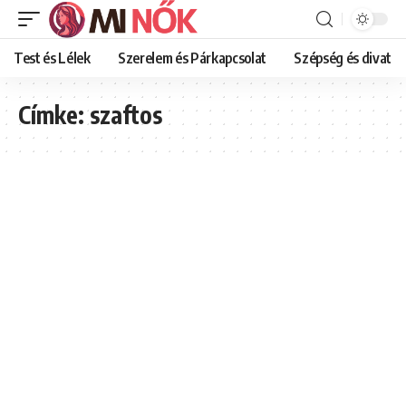
Test és Lélek
Szerelem és Párkapcsolat
Szépség és divat
Címke:
szaftos