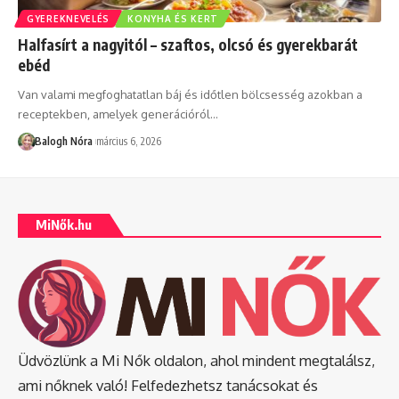
GYEREKNEVELÉS
KONYHA ÉS KERT
Halfasírt a nagyitól – szaftos, olcsó és gyerekbarát
ebéd
Van valami megfoghatatlan báj és időtlen bölcsesség azokban a
receptekben, amelyek generációról
…
Balogh Nóra
március 6, 2026
MiNők.hu
Üdvözlünk a Mi Nők oldalon, ahol mindent megtalálsz,
ami nőknek való! Felfedezhetsz tanácsokat és