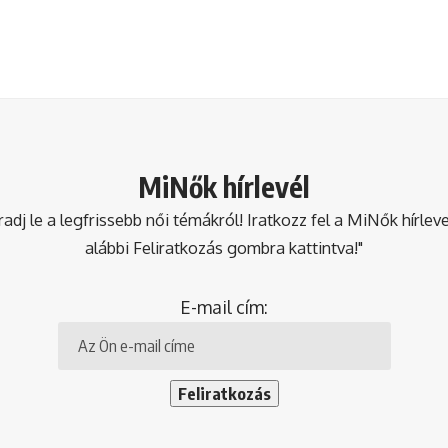
MiNők hírlevél
dj le a legfrissebb női témákról! Iratkozz fel a MiNők hírlev
alábbi Feliratkozás gombra kattintva!"
E-mail cím: