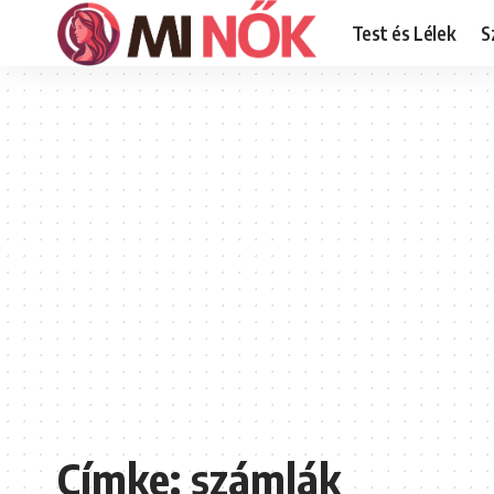
Test és Lélek
S
Címke:
számlák