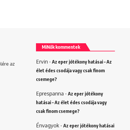
MiNők kommentek
Ervin
-
Az eper jótékony hatásai – Az
elére az
élet édes csodája vagy csak finom
csemege?
Eprespanna
-
Az eper jótékony
hatásai – Az élet édes csodája vagy
csak finom csemege?
Énvagyok
-
Az eper jótékony hatásai