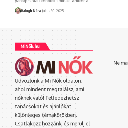
párkapcsolati konfliktusoknak. Amikor a
…
Balogh Nóra
július 30, 2025
MiNők.hu
Ne mara
Üdvözlünk a Mi Nők oldalon,
ahol mindent megtalálsz, ami
nőknek való! Felfedezhetsz
tanácsokat és ajánlókat
különleges témakörökben.
Csatlakozz hozzánk, és merülj el