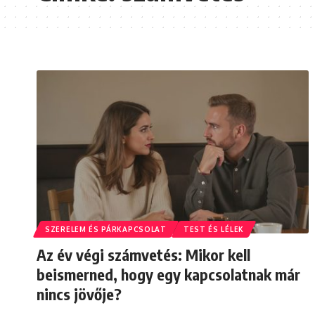
SZERELEM ÉS PÁRKAPCSOLAT
TEST ÉS LÉLEK
Az év végi számvetés: Mikor kell
beismerned, hogy egy kapcsolatnak már
nincs jövője?