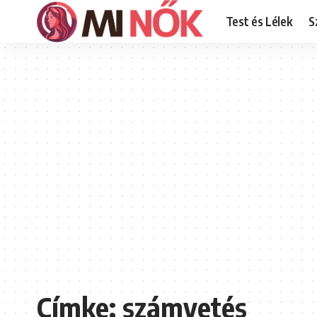
Test és Lélek
S
Címke:
számvetés