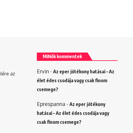
MiNők kommentek
Ervin
-
Az eper jótékony hatásai – Az
elére az
élet édes csodája vagy csak finom
csemege?
Eprespanna
-
Az eper jótékony
hatásai – Az élet édes csodája vagy
csak finom csemege?