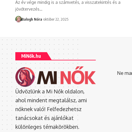
Az év vége mindig is a számvetés, a visszatekintés és a
jövőtervezés
…
Balogh Nóra
október 22, 2025
MiNők.hu
Ne mara
Üdvözlünk a Mi Nők oldalon,
ahol mindent megtalálsz, ami
nőknek való! Felfedezhetsz
tanácsokat és ajánlókat
különleges témakörökben.