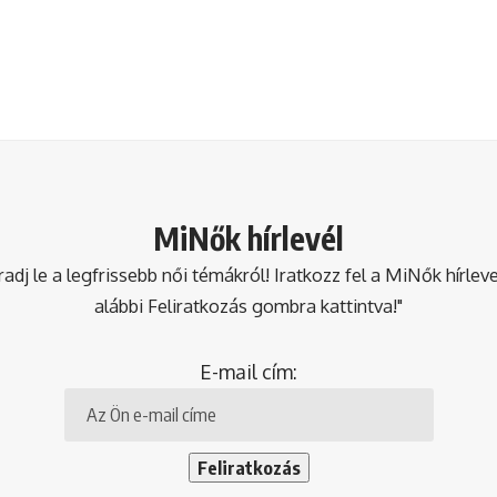
MiNők hírlevél
dj le a legfrissebb női témákról! Iratkozz fel a MiNők hírlev
alábbi Feliratkozás gombra kattintva!"
E-mail cím: