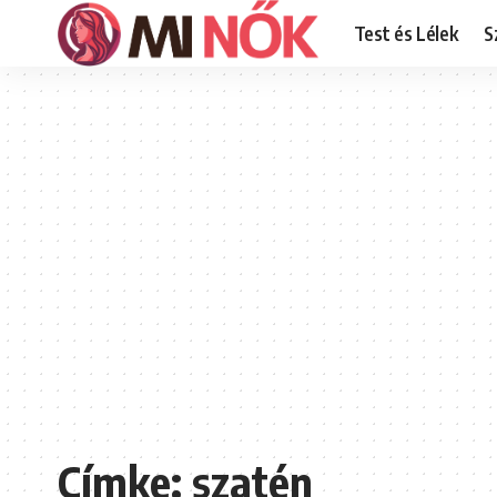
Test és Lélek
S
Címke:
szatén