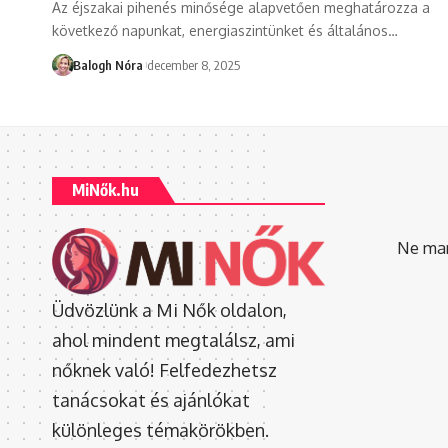
Az éjszakai pihenés minősége alapvetően meghatározza a
következő napunkat, energiaszintünket és általános
…
Balogh Nóra
december 8, 2025
MiNők.hu
Ne mara
Üdvözlünk a Mi Nők oldalon,
ahol mindent megtalálsz, ami
nőknek való! Felfedezhetsz
tanácsokat és ajánlókat
különleges témakörökben.