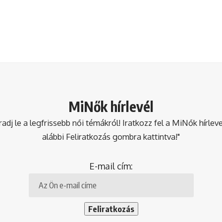
MiNők hírlevél
dj le a legfrissebb női témákról! Iratkozz fel a MiNők hírlev
alábbi Feliratkozás gombra kattintva!"
E-mail cím: