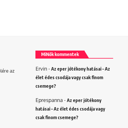
MiNők kommentek
Ervin
-
Az eper jótékony hatásai – Az
elére az
élet édes csodája vagy csak finom
csemege?
Eprespanna
-
Az eper jótékony
hatásai – Az élet édes csodája vagy
csak finom csemege?