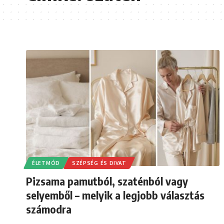
ÉLETMÓD
SZÉPSÉG ÉS DIVAT
Pizsama pamutból, szaténból vagy
selyemből – melyik a legjobb választás
számodra