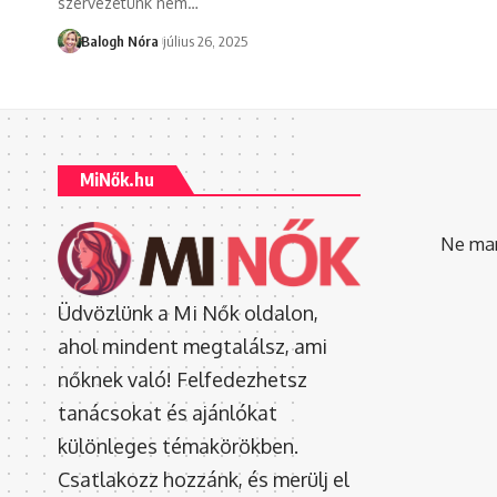
szervezetünk nem
…
Balogh Nóra
július 26, 2025
MiNők.hu
Ne mara
Üdvözlünk a Mi Nők oldalon,
ahol mindent megtalálsz, ami
nőknek való! Felfedezhetsz
tanácsokat és ajánlókat
különleges témakörökben.
Csatlakozz hozzánk, és merülj el