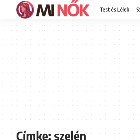
Test és Lélek
S
Címke:
szelén