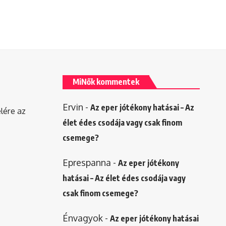
MiNők kommentek
Ervin
-
Az eper jótékony hatásai – Az
elére az
élet édes csodája vagy csak finom
csemege?
Eprespanna
-
Az eper jótékony
hatásai – Az élet édes csodája vagy
csak finom csemege?
Énvagyok
-
Az eper jótékony hatásai