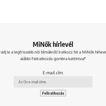
MiNők hírlevél
dj le a legfrissebb női témákról! Iratkozz fel a MiNők hírlev
alábbi Feliratkozás gombra kattintva!"
E-mail cím: