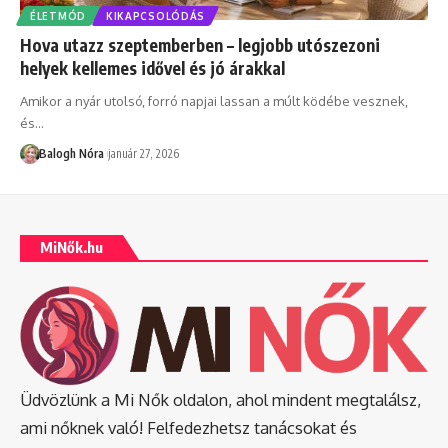
ÉLETMÓD
KIKAPCSOLÓDÁS
Hova utazz szeptemberben – legjobb utószezoni
helyek kellemes idővel és jó árakkal
Amikor a nyár utolsó, forró napjai lassan a múlt ködébe vesznek,
és
…
Balogh Nóra
január 27, 2026
MiNők.hu
Üdvözlünk a Mi Nők oldalon, ahol mindent megtalálsz,
ami nőknek való! Felfedezhetsz tanácsokat és