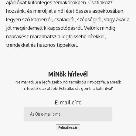
ajánlókat különleges témakörökben. Csatlakozz
hozzánk, és merülj el a női élet összes aspektusában,
legyen szó karrierről, családról, szépségről, vagy akár a
jól megérdemelt kikapcsolódásról. Velünk mindig
naprakész maradhatsz a legfrissebb hírekkel,
trendekkel és hasznos tippekkel.
MiNők hírlevél
Ne maradj le a legfrissebb női témákról! Iratkozz fel a MiNők
hírlevelére az alábbi Feliratkozás gombra kattintva!"
E-mail cím: