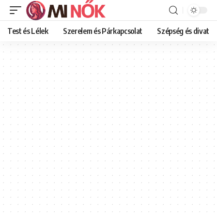
Test és Lélek
Szerelem és Párkapcsolat
Szépség és divat