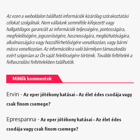
Az ezen a weboldalon található információk kizárólag szórakoztatási
célokat szolgálnak. Nem vállalunk semmiféle kifejezett vagy
hallgatólagos garanciát az információk teljességére, pontosságára,
megfelelőségére, jogszerűségére, hasznosságára, megbízhatóságára,
alkalmasságára vagy hozzáférhetőségére vonatkozóan, vagy bármi
másra vonatkozóan. Az információkra való bármilyen támaszkodás
ezért szigorúan az Ön saját felelősségére történik. További feltételek a
felhasználási feltételekben
találhatók.
MiNők kommentek
Ervin
-
Az eper jótékony hatásai – Az élet édes csodája vagy
csak finom csemege?
Eprespanna
-
Az eper jótékony hatásai – Az élet édes
csodája vagy csak finom csemege?