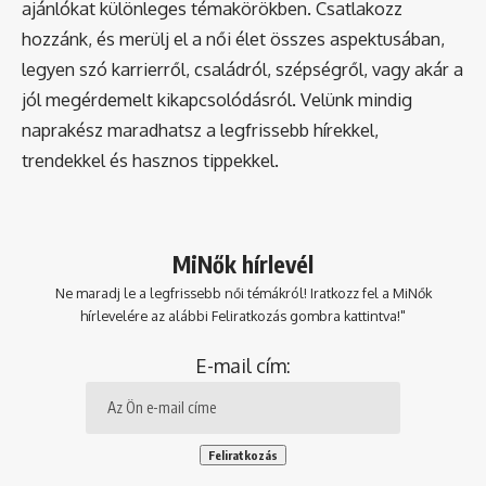
ajánlókat különleges témakörökben. Csatlakozz
hozzánk, és merülj el a női élet összes aspektusában,
legyen szó karrierről, családról, szépségről, vagy akár a
jól megérdemelt kikapcsolódásról. Velünk mindig
naprakész maradhatsz a legfrissebb hírekkel,
trendekkel és hasznos tippekkel.
MiNők hírlevél
Ne maradj le a legfrissebb női témákról! Iratkozz fel a MiNők
hírlevelére az alábbi Feliratkozás gombra kattintva!"
E-mail cím: