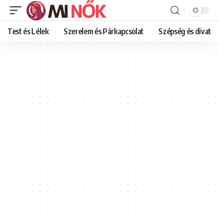
Test és Lélek
Szerelem és Párkapcsolat
Szépség és divat