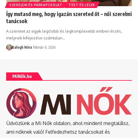
SZERELEM ÉS PÁRKAPCSOLAT
TEST ÉS LÉLEK
Így mutasd meg, hogy igazán szereted őt – női szerelmi
tanácsok
A szeretet az egyik legősibb és legkomplexebb emberi érzés,
melynek kifejezése számtalan
…
Balogh Nóra
február 6, 2026
MiNők.hu
Üdvözlünk a Mi Nők oldalon, ahol mindent megtalálsz,
ami nőknek való! Felfedezhetsz tanácsokat és