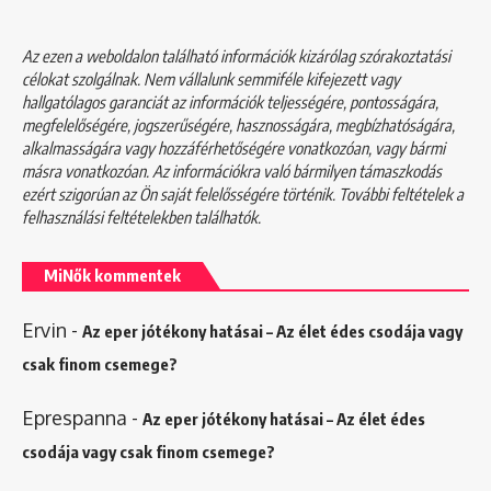
Az ezen a weboldalon található információk kizárólag szórakoztatási
célokat szolgálnak. Nem vállalunk semmiféle kifejezett vagy
hallgatólagos garanciát az információk teljességére, pontosságára,
megfelelőségére, jogszerűségére, hasznosságára, megbízhatóságára,
alkalmasságára vagy hozzáférhetőségére vonatkozóan, vagy bármi
másra vonatkozóan. Az információkra való bármilyen támaszkodás
ezért szigorúan az Ön saját felelősségére történik. További feltételek a
felhasználási feltételekben
találhatók.
MiNők kommentek
Ervin
-
Az eper jótékony hatásai – Az élet édes csodája vagy
csak finom csemege?
Eprespanna
-
Az eper jótékony hatásai – Az élet édes
csodája vagy csak finom csemege?