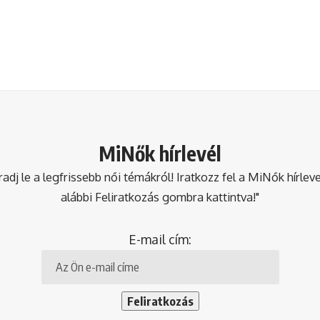
MiNők hírlevél
dj le a legfrissebb női témákról! Iratkozz fel a MiNők hírlev
alábbi Feliratkozás gombra kattintva!"
E-mail cím: