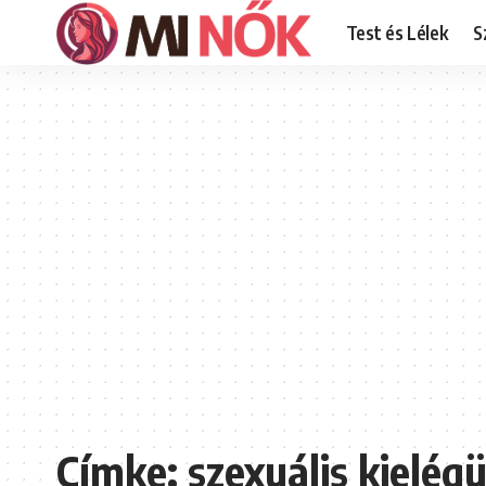
Test és Lélek
S
Címke:
szexuális kielégü