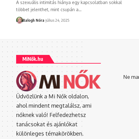
A szexuális intimitás hiánya egy kapcsolatban sokkal
többet jelenthet, mint csupán a
…
Balogh Nóra
július 24, 2025
MiNők.hu
Ne mara
Üdvözlünk a Mi Nők oldalon,
ahol mindent megtalálsz, ami
nőknek való! Felfedezhetsz
tanácsokat és ajánlókat
különleges témakörökben.