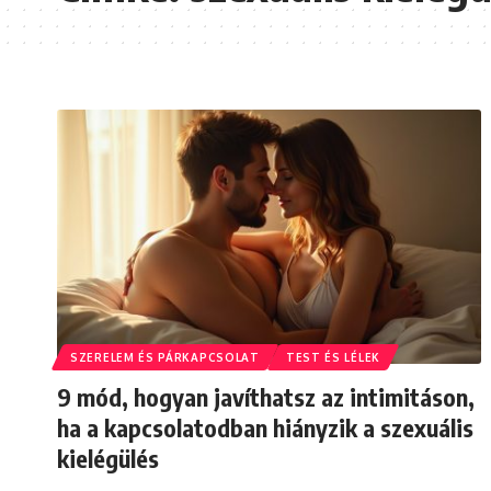
SZERELEM ÉS PÁRKAPCSOLAT
TEST ÉS LÉLEK
9 mód, hogyan javíthatsz az intimitáson,
ha a kapcsolatodban hiányzik a szexuális
kielégülés