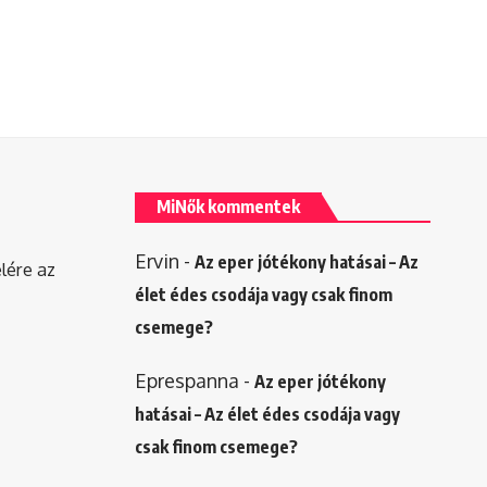
MiNők kommentek
Ervin
-
Az eper jótékony hatásai – Az
elére az
élet édes csodája vagy csak finom
csemege?
Eprespanna
-
Az eper jótékony
hatásai – Az élet édes csodája vagy
csak finom csemege?