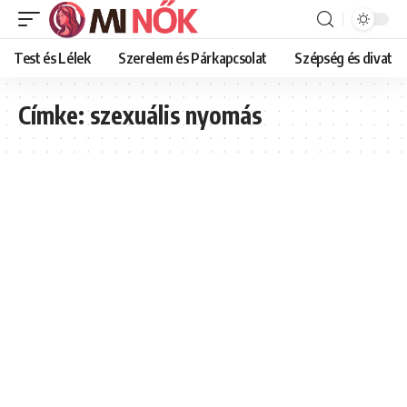
Test és Lélek
Szerelem és Párkapcsolat
Szépség és divat
Címke:
szexuális nyomás