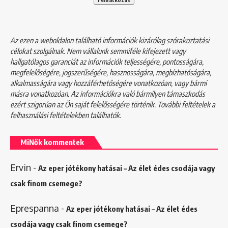
Az ezen a weboldalon található információk kizárólag szórakoztatási
célokat szolgálnak. Nem vállalunk semmiféle kifejezett vagy
hallgatólagos garanciát az információk teljességére, pontosságára,
megfelelőségére, jogszerűségére, hasznosságára, megbízhatóságára,
alkalmasságára vagy hozzáférhetőségére vonatkozóan, vagy bármi
másra vonatkozóan. Az információkra való bármilyen támaszkodás
ezért szigorúan az Ön saját felelősségére történik. További feltételek a
felhasználási feltételekben
találhatók.
MiNők kommentek
Ervin
-
Az eper jótékony hatásai – Az élet édes csodája vagy
csak finom csemege?
Eprespanna
-
Az eper jótékony hatásai – Az élet édes
csodája vagy csak finom csemege?