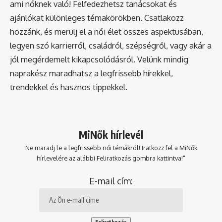
ami nőknek való! Felfedezhetsz tanácsokat és
ajánlókat különleges témakörökben. Csatlakozz
hozzánk, és merülj el a női élet összes aspektusában,
legyen szó karrierről, családról, szépségről, vagy akár a
jól megérdemelt kikapcsolódásról. Velünk mindig
naprakész maradhatsz a legfrissebb hírekkel,
trendekkel és hasznos tippekkel.
MiNők hírlevél
Ne maradj le a legfrissebb női témákról! Iratkozz fel a MiNők
hírlevelére az alábbi Feliratkozás gombra kattintva!"
E-mail cím: