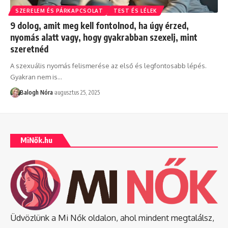
SZERELEM ÉS PÁRKAPCSOLAT
TEST ÉS LÉLEK
9 dolog, amit meg kell fontolnod, ha úgy érzed,
nyomás alatt vagy, hogy gyakrabban szexelj, mint
szeretnéd
A szexuális nyomás felismerése az első és legfontosabb lépés.
Gyakran nem is
…
Balogh Nóra
augusztus 25, 2025
MiNők.hu
Üdvözlünk a Mi Nők oldalon, ahol mindent megtalálsz,