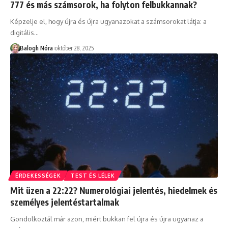
777 és más számsorok, ha folyton felbukkannak?
Képzelje el, hogy újra és újra ugyanazokat a számsorokat látja: a
digitális
…
Balogh Nóra
október 28, 2025
ÉRDEKESSÉGEK
TEST ÉS LÉLEK
Mit üzen a 22:22? Numerológiai jelentés, hiedelmek és
személyes jelentéstartalmak
Gondolkoztál már azon, miért bukkan fel újra és újra ugyanaz a