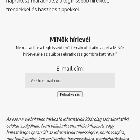
naprakész maradhatsz a legfrissebb hírekkel,
trendekkel és hasznos tippekkel.
MiNők hírlevél
Ne maradj le a legfrissebb női témákról! Iratkozz fel a MiNők
hírlevelére az alábbi Feliratkozás gombra kattintva!"
E-mail cím:
Az ezen a weboldalon található információk kizárólag szórakoztatási
célokat szolgálnak. Nem vállalunk semmiféle kifejezett vagy
hallgatólagos garanciát az információk teljességére, pontosságára,
megfelelőségére, jogszerűségére, hasznosságára, megbízhatóságára,