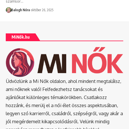
számsor
…
Balogh Nóra
október 26, 2025
MiNők.hu
Üdvözlünk a Mi Nők oldalon, ahol mindent megtalálsz,
ami nőknek való! Felfedezhetsz tanácsokat és
ajánlókat különleges témakörökben. Csatlakozz
hozzánk, és merülj el a női élet összes aspektusában,
legyen szó karrierről, családról, szépségről, vagy akár a
jól megérdemelt kikapcsolódásról. Velünk mindig