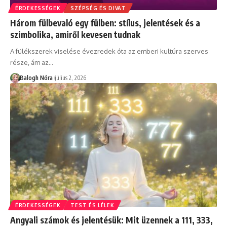
ÉRDEKESSÉGEK
SZÉPSÉG ÉS DIVAT
Három fülbevaló egy fülben: stílus, jelentések és a
szimbolika, amiről kevesen tudnak
A fülékszerek viselése évezredek óta az emberi kultúra szerves
része, ám az
…
Balogh Nóra
július 2, 2026
ÉRDEKESSÉGEK
TEST ÉS LÉLEK
Angyali számok és jelentésük: Mit üzennek a 111, 333,