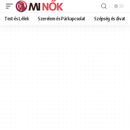
Test és Lélek
Szerelem és Párkapcsolat
Szépség és divat