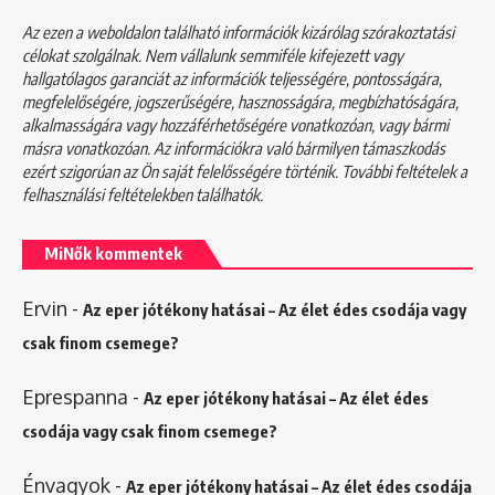
Az ezen a weboldalon található információk kizárólag szórakoztatási
célokat szolgálnak. Nem vállalunk semmiféle kifejezett vagy
hallgatólagos garanciát az információk teljességére, pontosságára,
megfelelőségére, jogszerűségére, hasznosságára, megbízhatóságára,
alkalmasságára vagy hozzáférhetőségére vonatkozóan, vagy bármi
másra vonatkozóan. Az információkra való bármilyen támaszkodás
ezért szigorúan az Ön saját felelősségére történik. További feltételek a
felhasználási feltételekben
találhatók.
MiNők kommentek
Ervin
-
Az eper jótékony hatásai – Az élet édes csodája vagy
csak finom csemege?
Eprespanna
-
Az eper jótékony hatásai – Az élet édes
csodája vagy csak finom csemege?
Énvagyok
-
Az eper jótékony hatásai – Az élet édes csodája