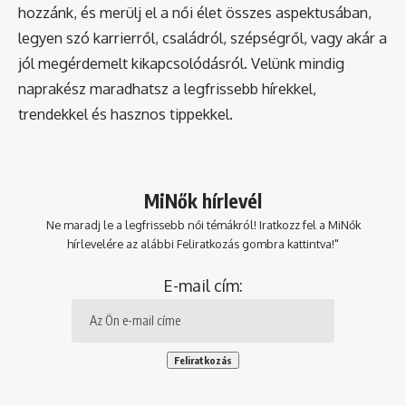
hozzánk, és merülj el a női élet összes aspektusában,
legyen szó karrierről, családról, szépségről, vagy akár a
jól megérdemelt kikapcsolódásról. Velünk mindig
naprakész maradhatsz a legfrissebb hírekkel,
trendekkel és hasznos tippekkel.
MiNők hírlevél
Ne maradj le a legfrissebb női témákról! Iratkozz fel a MiNők
hírlevelére az alábbi Feliratkozás gombra kattintva!"
E-mail cím: