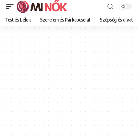
Test és Lélek
Szerelem és Párkapcsolat
Szépség és divat