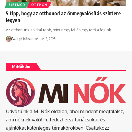
ÉLETMÓD
OTTHON
5 tipp, hogy az otthonod az önmegvalósítás színtere
legyen
Az otthonunk sokkal több, mint négy fal és egy tető a fejünk
…
Balogh Nóra
december 3, 2025
MiNők.hu
Üdvözlünk a Mi Nők oldalon, ahol mindent megtalálsz,
ami nőknek való! Felfedezhetsz tanácsokat és
ajánlókat különleges témakörökben. Csatlakozz