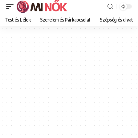
Test és Lélek
Szerelem és Párkapcsolat
Szépség és divat