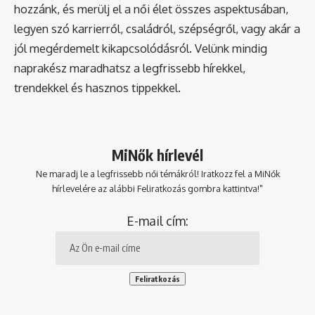
hozzánk, és merülj el a női élet összes aspektusában,
legyen szó karrierről, családról, szépségről, vagy akár a
jól megérdemelt kikapcsolódásról. Velünk mindig
naprakész maradhatsz a legfrissebb hírekkel,
trendekkel és hasznos tippekkel.
MiNők hírlevél
Ne maradj le a legfrissebb női témákról! Iratkozz fel a MiNők
hírlevelére az alábbi Feliratkozás gombra kattintva!"
E-mail cím: