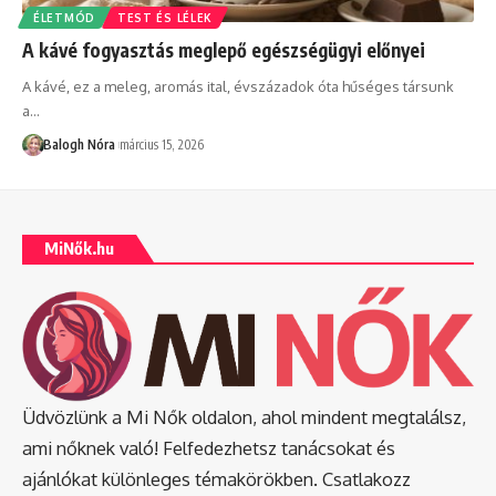
ÉLETMÓD
TEST ÉS LÉLEK
A kávé fogyasztás meglepő egészségügyi előnyei
A kávé, ez a meleg, aromás ital, évszázadok óta hűséges társunk
a
…
Balogh Nóra
március 15, 2026
MiNők.hu
Üdvözlünk a Mi Nők oldalon, ahol mindent megtalálsz,
ami nőknek való! Felfedezhetsz tanácsokat és
ajánlókat különleges témakörökben. Csatlakozz