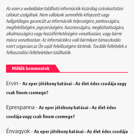
Az ezen a weboldalon található információk kizárólag szórakoztatási
célokat szolgálnak. Nem vállalunk semmiféle kifejezett vagy
hallgatólagos garanciát az információk teljességére, pontosságára,
megfelelőségére, jogszerűségére, hasznosságára, megbízhatóságára,
alkalmasságára vagy hozzáférhetőségére vonatkozóan, vagy bármi
másra vonatkozóan. Az információkra való bármilyen támaszkodás
ezért szigorúan az Ön saját felelősségére történik. További feltételek a
felhasználási feltételekben
találhatók.
MiNők kommentek
Ervin
-
Az eper jótékony hatásai – Az élet édes csodája vagy
csak finom csemege?
Eprespanna
-
Az eper jótékony hatásai – Az élet édes
csodája vagy csak finom csemege?
Énvagyok
-
Az eper jótékony hatásai – Az élet édes csodája