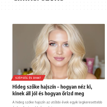
SZÉPSÉG ÉS DIVAT
Hideg szőke hajszín – hogyan néz ki,
kinek áll jól és hogyan őrizd meg
A hideg szőke hajszín az utóbbi évek egyik legkeresettebb