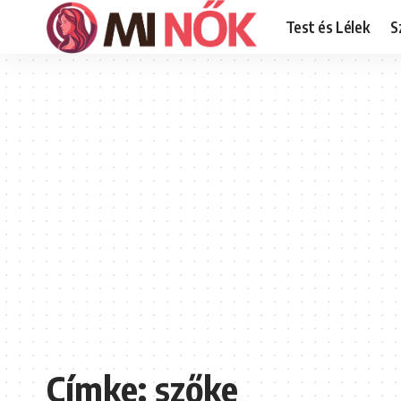
Test és Lélek
S
Címke:
szőke