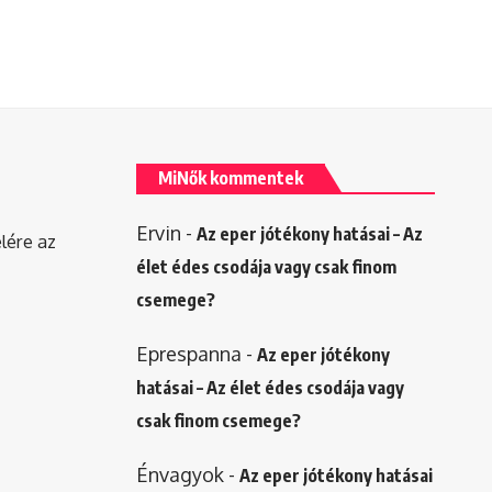
MiNők kommentek
Ervin
-
Az eper jótékony hatásai – Az
elére az
élet édes csodája vagy csak finom
csemege?
Eprespanna
-
Az eper jótékony
hatásai – Az élet édes csodája vagy
csak finom csemege?
Énvagyok
-
Az eper jótékony hatásai