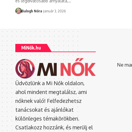
és legdivatosabb árnyalata,
…
Balogh Nóra
január 3, 2026
MiNők.hu
Ne mara
Üdvözlünk a Mi Nők oldalon,
ahol mindent megtalálsz, ami
nőknek való! Felfedezhetsz
tanácsokat és ajánlókat
különleges témakörökben.
Csatlakozz hozzánk, és merülj el