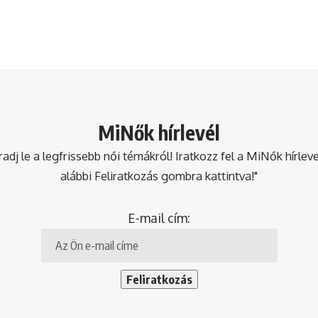
MiNők hírlevél
dj le a legfrissebb női témákról! Iratkozz fel a MiNők hírlev
alábbi Feliratkozás gombra kattintva!"
E-mail cím: