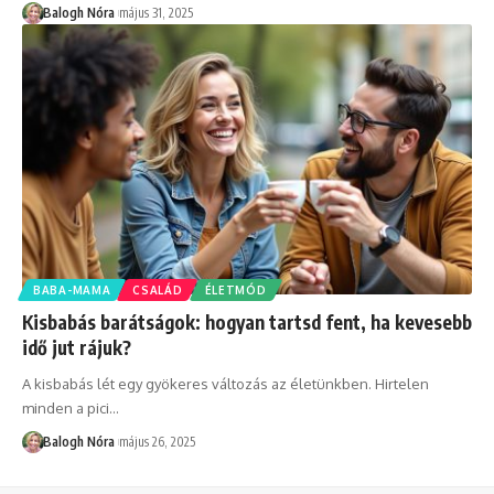
Balogh Nóra
május 31, 2025
BABA-MAMA
CSALÁD
ÉLETMÓD
Kisbabás barátságok: hogyan tartsd fent, ha kevesebb
idő jut rájuk?
A kisbabás lét egy gyökeres változás az életünkben. Hirtelen
minden a pici
…
Balogh Nóra
május 26, 2025