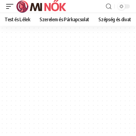
Test és Lélek
Szerelem és Párkapcsolat
Szépség és divat