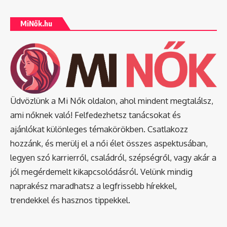
MiNők.hu
Üdvözlünk a Mi Nők oldalon, ahol mindent megtalálsz,
ami nőknek való! Felfedezhetsz tanácsokat és
ajánlókat különleges témakörökben. Csatlakozz
hozzánk, és merülj el a női élet összes aspektusában,
legyen szó karrierről, családról, szépségről, vagy akár a
jól megérdemelt kikapcsolódásról. Velünk mindig
naprakész maradhatsz a legfrissebb hírekkel,
trendekkel és hasznos tippekkel.