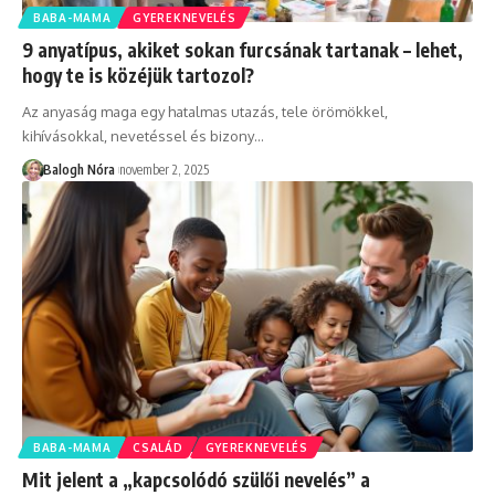
BABA-MAMA
GYEREKNEVELÉS
9 anyatípus, akiket sokan furcsának tartanak – lehet,
hogy te is közéjük tartozol?
Az anyaság maga egy hatalmas utazás, tele örömökkel,
kihívásokkal, nevetéssel és bizony
…
Balogh Nóra
november 2, 2025
BABA-MAMA
CSALÁD
GYEREKNEVELÉS
Mit jelent a „kapcsolódó szülői nevelés” a