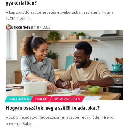
gyakorlatban?
A kapcsolódó szülői nevelés a gyakorlatban azt jelenti, hogy a
szülő érzelmi
…
Balogh Nóra
június 4, 2025
BABA-MAMA
CSALÁD
GYEREKNEVELÉS
Hogyan osszátok meg a szülői feladatokat?
A szülői feladatok megosztása nem csupán egy modern trend,
hanem a család
…