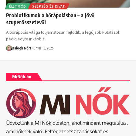
ÉLETMÓD
SZÉPSÉG ÉS DIVAT
Probiotikumok a bőrápolásban – a jövő
szuperösszetevői
A bőrápolás világa folyamatosan fejlődik, a legújabb kutatások
pedig egyre inkább a
…
Balogh Nóra
június 15, 2025
MiNők.hu
Üdvözlünk a Mi Nők oldalon, ahol mindent megtalálsz,
ami nőknek való! Felfedezhetsz tanácsokat és