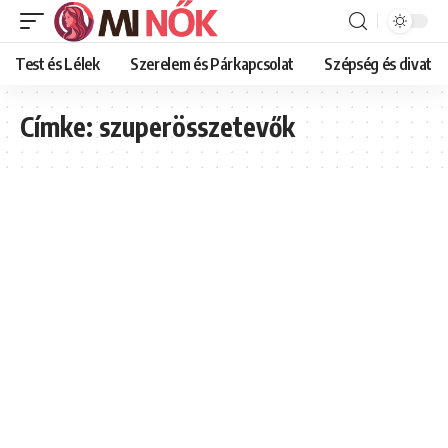
Test és Lélek
Szerelem és Párkapcsolat
Szépség és divat
Címke:
szuperösszetevők