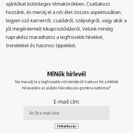
ajánlókat különleges témakörökben. Csatlakozz
hozzánk, és merülj el a női élet összes aspektusában,
legyen szó karrierről, családról, szépségről, vagy akár a
jól megérdemelt kikapcsolódásról. Velünk mindig
naprakész maradhatsz a legfrissebb hírekkel,
trendekkel és hasznos tippekkel.
MiNők hírlevél
Ne maradj le a legfrissebb női témákról! Iratkozz fel a MiNők
hírlevelére az alábbi Feliratkozás gombra kattintva!"
E-mail cím: