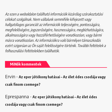
Az ezen a weboldalon található információk kizárólag szórakoztatási
célokat szolgálnak. Nem vállalunk semmiféle kifejezett vagy
hallgatólagos garanciát az információk teljességére, pontosságára,
megfelelőségére, jogszerűségére, hasznosságára, megbízhatóságára,
alkalmasságára vagy hozzáférhetőségére vonatkozóan, vagy bármi
másra vonatkozóan. Az információkra való bármilyen támaszkodás
ezért szigorúan az Ön saját felelősségére történik. További feltételek a
felhasználási feltételekben
találhatók.
MiNők kommentek
Ervin
-
Az eper jótékony hatásai – Az élet édes csodája vagy
csak finom csemege?
Eprespanna
-
Az eper jótékony hatásai – Az élet édes
csodája vagy csak finom csemege?