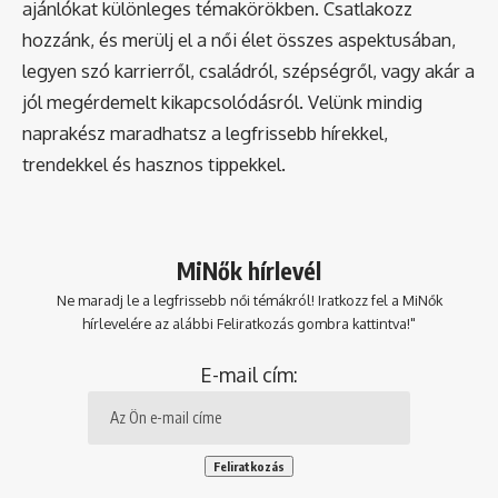
ajánlókat különleges témakörökben. Csatlakozz
hozzánk, és merülj el a női élet összes aspektusában,
legyen szó karrierről, családról, szépségről, vagy akár a
jól megérdemelt kikapcsolódásról. Velünk mindig
naprakész maradhatsz a legfrissebb hírekkel,
trendekkel és hasznos tippekkel.
MiNők hírlevél
Ne maradj le a legfrissebb női témákról! Iratkozz fel a MiNők
hírlevelére az alábbi Feliratkozás gombra kattintva!"
E-mail cím: