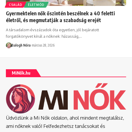
CSALÁD
ÉLETMÓD
Gyermektelen nők őszintén beszélnek a 40 feletti
életről, és megmutatják a szabadság erejét
A társadalom évszázadok óta egyetlen, jól bejáratott
forgatókönyvet kínál a nőknek: házasság,
…
Balogh Nóra
március 28, 2026
MiNők.hu
Üdvözlünk a Mi Nők oldalon, ahol mindent megtalálsz,
ami nőknek való! Felfedezhetsz tanácsokat és