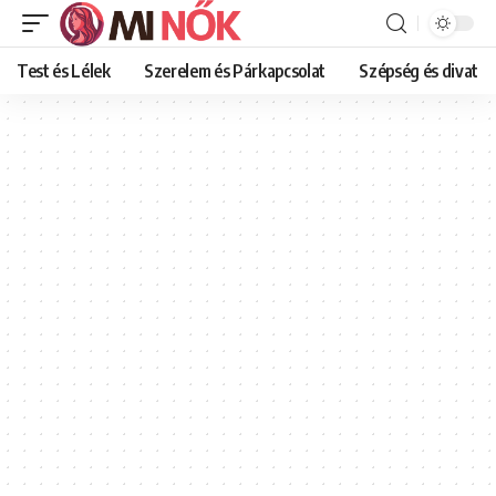
Test és Lélek
Szerelem és Párkapcsolat
Szépség és divat