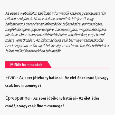
Az ezen a weboldalon található információk kizárólag szórakoztatási
célokat szolgálnak. Nem vállalunk semmiféle kifejezett vagy
hallgatólagos garanciát az információk teljességére, pontosságára,
megfelelőségére, jogszerűségére, hasznosságára, megbízhatóságára,
alkalmasságára vagy hozzáférhetőségére vonatkozóan, vagy bármi
másra vonatkozóan. Az információkra való bármilyen támaszkodás
ezért szigorúan az Ön saját felelősségére történik. További feltételek a
felhasználási feltételekben
találhatók.
MiNők kommentek
Ervin
-
Az eper jótékony hatásai – Az élet édes csodája vagy
csak finom csemege?
Eprespanna
-
Az eper jótékony hatásai – Az élet édes
csodája vagy csak finom csemege?