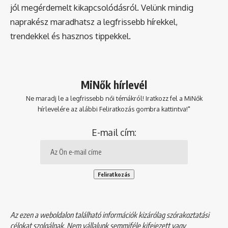
jól megérdemelt kikapcsolódásról. Velünk mindig
naprakész maradhatsz a legfrissebb hírekkel,
trendekkel és hasznos tippekkel.
MiNők hírlevél
Ne maradj le a legfrissebb női témákról! Iratkozz fel a MiNők
hírlevelére az alábbi Feliratkozás gombra kattintva!"
E-mail cím:
Az ezen a weboldalon található információk kizárólag szórakoztatási
célokat szolgálnak. Nem vállalunk semmiféle kifejezett vagy