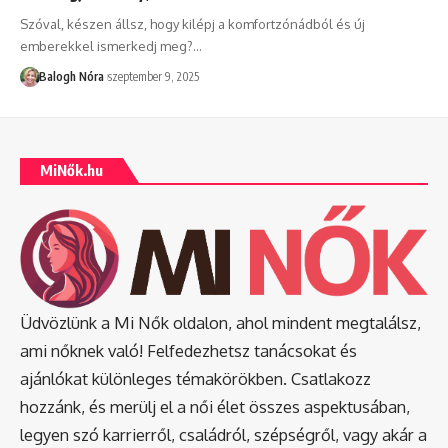
Szóval, készen állsz, hogy kilépj a komfortzónádból és új
emberekkel ismerkedj meg?
…
Balogh Nóra
szeptember 9, 2025
MiNők.hu
Üdvözlünk a Mi Nők oldalon, ahol mindent megtalálsz,
ami nőknek való! Felfedezhetsz tanácsokat és
ajánlókat különleges témakörökben. Csatlakozz
hozzánk, és merülj el a női élet összes aspektusában,
legyen szó karrierről, családról, szépségről, vagy akár a