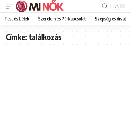
Test és Lélek
Szerelem és Párkapcsolat
Szépség és divat
Címke:
találkozás