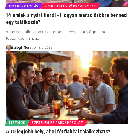
KIKAPCSOLÓDÁS
SZERELEM ÉS PÁRKAPCSOLAT
14 emlék a nyári fiúról – Hogyan marad örökre benned
egy találkozás?
Vannak találkozások az életben, amelyek úgy égnek be a
lelkünkbe, mint a
…
Balogh Nóra
április 6, 2026
ÉLETMÓD
SZERELEM ÉS PÁRKAPCSOLAT
A 10 legjobb hely, ahol férfiakkal találkozhatsz