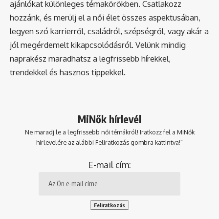
ajánlókat különleges témakörökben. Csatlakozz
hozzánk, és merülj el a női élet összes aspektusában,
legyen szó karrierről, családról, szépségről, vagy akár a
jól megérdemelt kikapcsolódásról. Velünk mindig
naprakész maradhatsz a legfrissebb hírekkel,
trendekkel és hasznos tippekkel.
MiNők hírlevél
Ne maradj le a legfrissebb női témákról! Iratkozz fel a MiNők
hírlevelére az alábbi Feliratkozás gombra kattintva!"
E-mail cím: