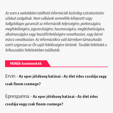
Az ezen a weboldalon található információk kizárólag szórakoztatási
célokat szolgálnak. Nem vállalunk semmiféle kifejezett vagy
hallgatólagos garanciát az információk teljességére, pontosságára,
megfelelőségére, jogszerűségére, hasznosságára, megbízhatóságára,
alkalmasságára vagy hozzáférhetőségére vonatkozóan, vagy bármi
másra vonatkozóan. Az információkra való bármilyen támaszkodás
ezért szigorúan az Ön saját felelősségére történik. További feltételek a
felhasználási feltételekben
találhatók.
MiNők kommentek
Ervin
-
Az eper jótékony hatásai – Az élet édes csodája vagy
csak finom csemege?
Eprespanna
-
Az eper jótékony hatásai – Az élet édes
csodája vagy csak finom csemege?