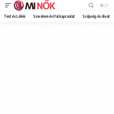
Test és Lélek
Szerelem és Párkapcsolat
Szépség és divat