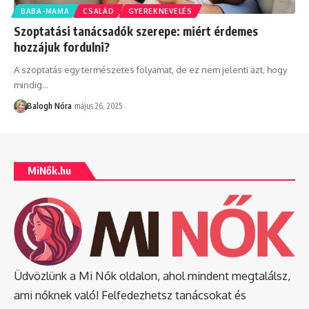
BABA-MAMA
CSALÁD
GYEREKNEVELÉS
Szoptatási tanácsadók szerepe: miért érdemes
hozzájuk fordulni?
A szoptatás egy természetes folyamat, de ez nem jelenti azt, hogy
mindig
…
Balogh Nóra
május 26, 2025
MiNők.hu
Üdvözlünk a Mi Nők oldalon, ahol mindent megtalálsz,
ami nőknek való! Felfedezhetsz tanácsokat és