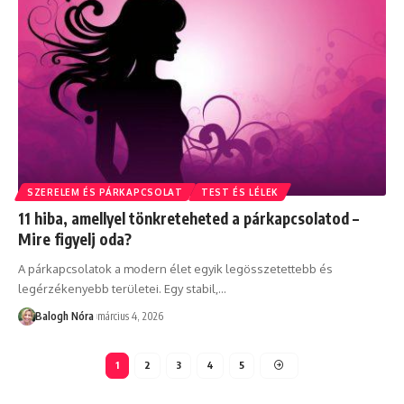
SZERELEM ÉS PÁRKAPCSOLAT
TEST ÉS LÉLEK
11 hiba, amellyel tönkreteheted a párkapcsolatod –
Mire figyelj oda?
A párkapcsolatok a modern élet egyik legösszetettebb és
legérzékenyebb területei. Egy stabil,
…
Balogh Nóra
március 4, 2026
1
2
3
4
5