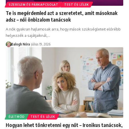
SZERELEM ÉS PÁRKAPCSOLAT
TEST ÉS LÉLEK
Te is megérdemled azt a szeretetet, amit másoknak
adsz – női önbizalom tanácsok
A nők gyakran hajlamosak arra, hogy mások szükségleteit előrébb
helyezzék a sajátjaiknál,
…
Balogh Nóra
július 19, 2026
ÉLETMÓD
TEST ÉS LÉLEK
Hogyan lehet tönkretenni egy nőt – Ironikus tanácsok,