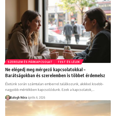
SZERELEM ÉS PÁRKAPCSOLAT
TEST ÉS LÉLEK
Ne elégedj meg mérgező kapcsolatokkal –
Barátságokban és szerelemben is többet érdemelsz
Életünk során számtalan emberrel találkozunk, akikkel kisebb-
nagyobb mértékben kapcsolódunk. Ezek a kapcsolatok,
…
Balogh Nóra
április 6, 2026