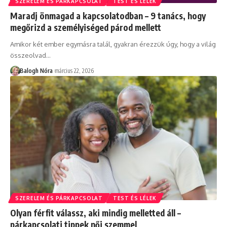
SZERELEM ÉS PÁRKAPCSOLAT
TEST ÉS LÉLEK
Maradj önmagad a kapcsolatodban – 9 tanács, hogy
megőrizd a személyiséged párod mellett
Amikor két ember egymásra talál, gyakran érezzük úgy, hogy a világ
összeolvad
…
Balogh Nóra
március 22, 2026
SZERELEM ÉS PÁRKAPCSOLAT
TEST ÉS LÉLEK
Olyan férfit válassz, aki mindig melletted áll –
párkapcsolati tippek női szemmel