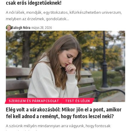
csak erős idegzetűeknek!
A női lélek, mondják, egy titokzatos, kifürkészhetetlen univerzum,
melyben az érzelmek, gondolatok
…
Balogh Nóra
május 28, 2026
SZERELEM ÉS PÁRKAPCSOLAT
TEST ÉS LÉLEK
Elég volt a várakozásból: Mikor jön el a pont, amikor
fel kell adnod a reményt, hogy fontos leszel neki?
A szívünk mélyén mindannyian arra vágyunk, hogy fontosak