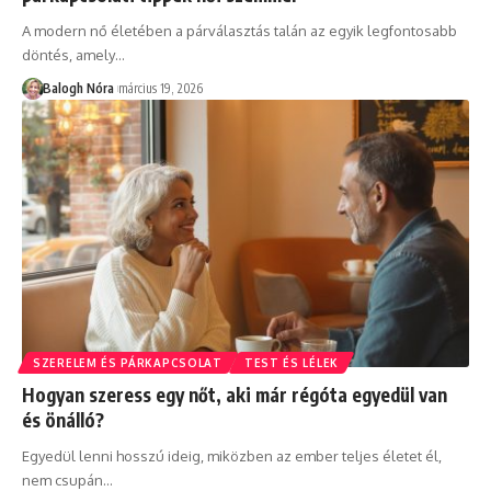
A modern nő életében a párválasztás talán az egyik legfontosabb
döntés, amely
…
Balogh Nóra
március 19, 2026
SZERELEM ÉS PÁRKAPCSOLAT
TEST ÉS LÉLEK
Hogyan szeress egy nőt, aki már régóta egyedül van
és önálló?
Egyedül lenni hosszú ideig, miközben az ember teljes életet él,
nem csupán
…