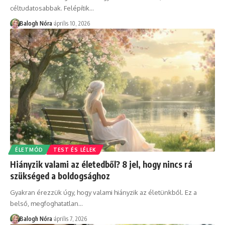
céltudatosabbak. Felépítik
…
Balogh Nóra
április 10, 2026
ÉLETMÓD
TEST ÉS LÉLEK
Hiányzik valami az életedből? 8 jel, hogy nincs rá
szükséged a boldogsághoz
Gyakran érezzük úgy, hogy valami hiányzik az életünkből. Ez a
belső, megfoghatatlan
…
Balogh Nóra
április 7, 2026