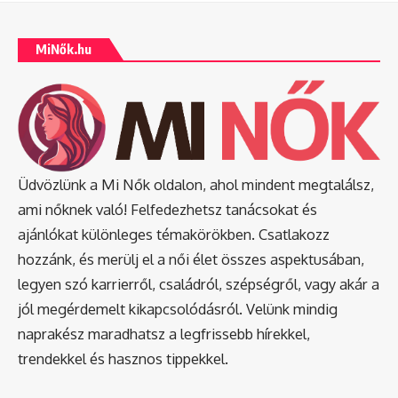
MiNők.hu
Üdvözlünk a Mi Nők oldalon, ahol mindent megtalálsz,
ami nőknek való! Felfedezhetsz tanácsokat és
ajánlókat különleges témakörökben. Csatlakozz
hozzánk, és merülj el a női élet összes aspektusában,
legyen szó karrierről, családról, szépségről, vagy akár a
jól megérdemelt kikapcsolódásról. Velünk mindig
naprakész maradhatsz a legfrissebb hírekkel,
trendekkel és hasznos tippekkel.