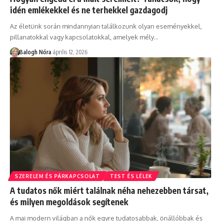
idén emlékekkel és ne terhekkel gazdagodj
Az életünk során mindannyian találkozunk olyan eseményekkel,
pillanatokkal vagy kapcsolatokkal, amelyek mély
…
Balogh Nóra
április 12, 2026
SZERELEM ÉS PÁRKAPCSOLAT
TEST ÉS LÉLEK
A tudatos nők miért találnak néha nehezebben társat,
és milyen megoldások segítenek
A mai modern világban a nők egyre tudatosabbak, önállóbbak és