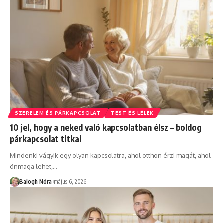
SZERELEM ÉS PÁRKAPCSOLAT
TEST ÉS LÉLEK
10 jel, hogy a neked való kapcsolatban élsz – boldog
párkapcsolat titkai
Mindenki vágyik egy olyan kapcsolatra, ahol otthon érzi magát, ahol
önmaga lehet,
…
Balogh Nóra
május 6, 2026