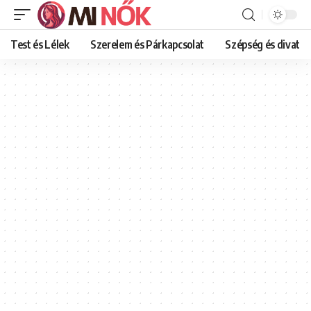
Test és Lélek
Szerelem és Párkapcsolat
Szépség és divat