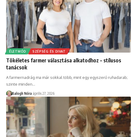
ÉLETMÓD
SZÉPSÉG ÉS DIVAT
Tökéletes farmer választása alkatodhoz – stílusos
tanácsok
A farmernadrág ma már sokkal több, mint egy egyszerű ruhadarab;
szinte minden
…
Balogh Nóra
április 27, 2026