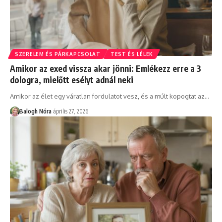
SZERELEM ÉS PÁRKAPCSOLAT
TEST ÉS LÉLEK
Amikor az exed vissza akar jönni: Emlékezz erre a 3
dologra, mielőtt esélyt adnál neki
Amikor az élet egy váratlan fordulatot vesz, és a múlt kopogtat az
…
Balogh Nóra
április 27, 2026