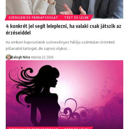
SZERELEM ÉS PÁRKAPCSOLAT
TEST ÉS LÉLEK
4 konkrét jel segít leleplezni, ha valaki csak játszik az
érzéseiddel
Az emberi kapcsolatok szövevényes hálója számtalan örömteli
pillanatot tartogat, de sajnos olykor
…
Balogh Nóra
március 23, 2026