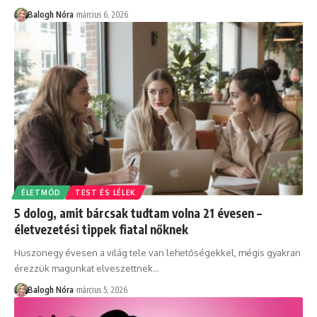
Balogh Nóra
március 6, 2026
ÉLETMÓD
TEST ÉS LÉLEK
5 dolog, amit bárcsak tudtam volna 21 évesen –
életvezetési tippek fiatal nőknek
Huszonegy évesen a világ tele van lehetőségekkel, mégis gyakran
érezzük magunkat elveszettnek
…
Balogh Nóra
március 5, 2026