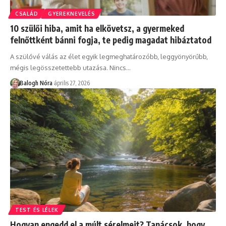
CSALÁD
GYEREKNEVELÉS
10 szülői hiba, amit ha elkövetsz, a gyermeked
felnőttként bánni fogja, te pedig magadat hibáztatod
A szülővé válás az élet egyik legmeghatározóbb, leggyönyörűbb,
mégis legösszetettebb utazása. Nincs
…
Balogh Nóra
április 27, 2026
TEST ÉS LÉLEK
Hogyan engedd el a múlt sérelmeit? Tanácsok, hogy