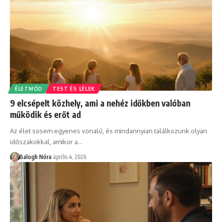
ÉLETMÓD
TEST ÉS LÉLEK
9 elcsépelt közhely, ami a nehéz időkben valóban
működik és erőt ad
Az élet sosem egyenes vonalú, és mindannyian találkozunk olyan
időszakokkal, amikor a
…
Balogh Nóra
április 4, 2026