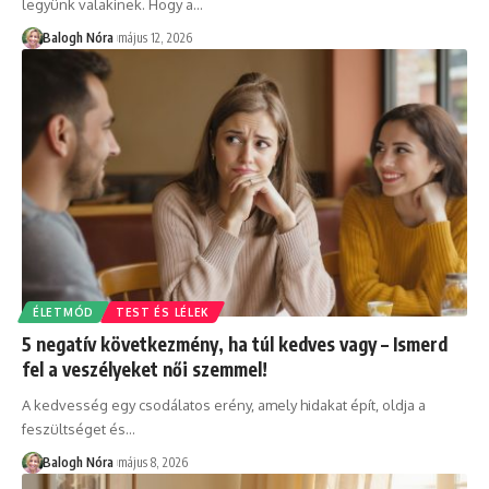
legyünk valakinek. Hogy a
…
Balogh Nóra
május 12, 2026
ÉLETMÓD
TEST ÉS LÉLEK
5 negatív következmény, ha túl kedves vagy – Ismerd
fel a veszélyeket női szemmel!
A kedvesség egy csodálatos erény, amely hidakat épít, oldja a
feszültséget és
…
Balogh Nóra
május 8, 2026