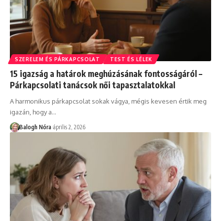
SZERELEM ÉS PÁRKAPCSOLAT
TEST ÉS LÉLEK
15 igazság a határok meghúzásának fontosságáról –
Párkapcsolati tanácsok női tapasztalatokkal
A harmonikus párkapcsolat sokak vágya, mégis kevesen értik meg
igazán, hogy a
…
Balogh Nóra
április 2, 2026