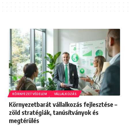
KÖRNYEZETVÉDELEM
VÁLLALKOZÁS
Környezetbarát vállalkozás fejlesztése –
zöld stratégiák, tanúsítványok és
megtérülés