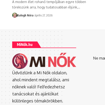
A modern élet rohanó tempójában egyre többen
törekszünk arra, hogy tudatosabban éljünk,
…
Balogh Nóra
április 27, 2026
MiNők.hu
Ne mara
Üdvözlünk a Mi Nők oldalon,
ahol mindent megtalálsz, ami
nőknek való! Felfedezhetsz
tanácsokat és ajánlókat
különleges témakörökben.