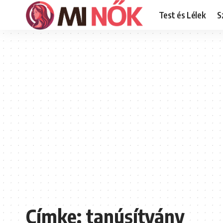
Test és Lélek
S
Címke:
tanúsítvány