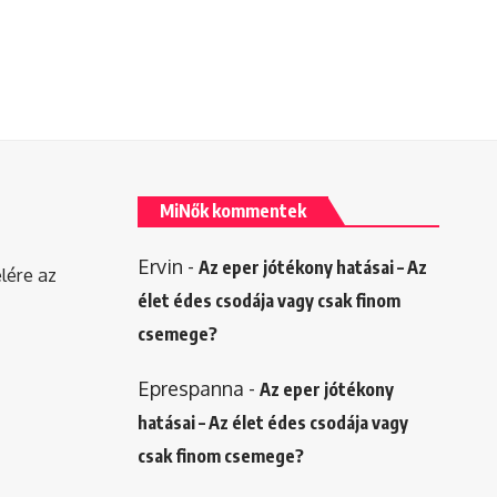
MiNők kommentek
Ervin
-
Az eper jótékony hatásai – Az
elére az
élet édes csodája vagy csak finom
csemege?
Eprespanna
-
Az eper jótékony
hatásai – Az élet édes csodája vagy
csak finom csemege?