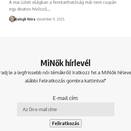
A mai üzleti világban a fenntarthatóság már nem csupán
egy divatos hívószó,
…
Balogh Nóra
december 9, 2025
MiNők hírlevél
dj le a legfrissebb női témákról! Iratkozz fel a MiNők hírlev
alábbi Feliratkozás gombra kattintva!"
E-mail cím: