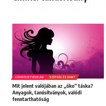
KÖRNYEZETVÉDELEM
SZÉPSÉG ÉS DIVAT
Mit jelent valójában az „öko” táska?
Anyagok, tanúsítványok, valódi
fenntarthatóság