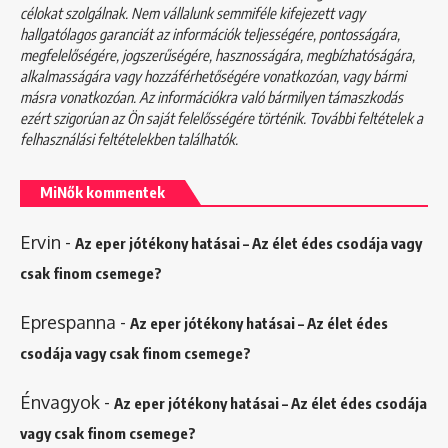
célokat szolgálnak. Nem vállalunk semmiféle kifejezett vagy
hallgatólagos garanciát az információk teljességére, pontosságára,
megfelelőségére, jogszerűségére, hasznosságára, megbízhatóságára,
alkalmasságára vagy hozzáférhetőségére vonatkozóan, vagy bármi
másra vonatkozóan. Az információkra való bármilyen támaszkodás
ezért szigorúan az Ön saját felelősségére történik. További feltételek a
felhasználási feltételekben
találhatók.
MiNők kommentek
Ervin
-
Az eper jótékony hatásai – Az élet édes csodája vagy
csak finom csemege?
Eprespanna
-
Az eper jótékony hatásai – Az élet édes
csodája vagy csak finom csemege?
Énvagyok
-
Az eper jótékony hatásai – Az élet édes csodája
vagy csak finom csemege?