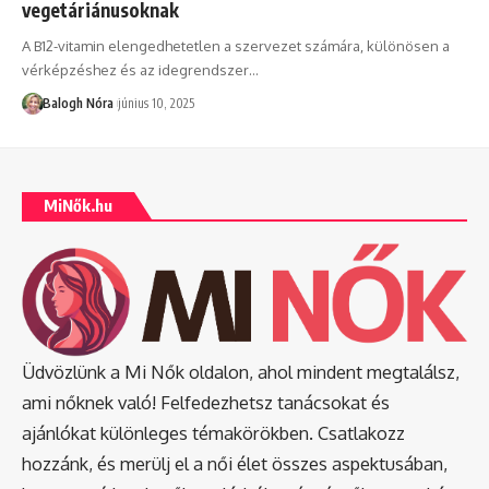
vegetáriánusoknak
A B12-vitamin elengedhetetlen a szervezet számára, különösen a
vérképzéshez és az idegrendszer
…
Balogh Nóra
június 10, 2025
MiNők.hu
Üdvözlünk a Mi Nők oldalon, ahol mindent megtalálsz,
ami nőknek való! Felfedezhetsz tanácsokat és
ajánlókat különleges témakörökben. Csatlakozz
hozzánk, és merülj el a női élet összes aspektusában,