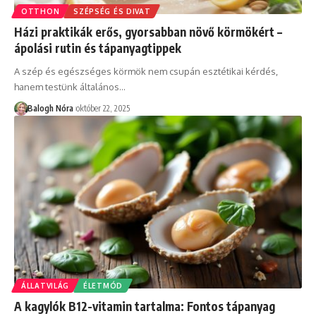
OTTHON
SZÉPSÉG ÉS DIVAT
Házi praktikák erős, gyorsabban növő körmökért –
ápolási rutin és tápanyagtippek
A szép és egészséges körmök nem csupán esztétikai kérdés,
hanem testünk általános
…
Balogh Nóra
október 22, 2025
ÁLLATVILÁG
ÉLETMÓD
A kagylók B12-vitamin tartalma: Fontos tápanyag