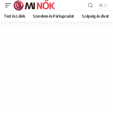
Test és Lélek
Szerelem és Párkapcsolat
Szépség és divat