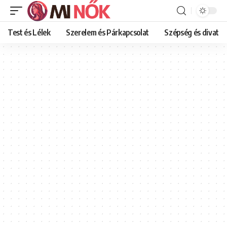
Test és Lélek
Szerelem és Párkapcsolat
Szépség és divat