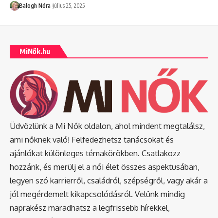
Balogh Nóra
július 25, 2025
MiNők.hu
Üdvözlünk a Mi Nők oldalon, ahol mindent megtalálsz,
ami nőknek való! Felfedezhetsz tanácsokat és
ajánlókat különleges témakörökben. Csatlakozz
hozzánk, és merülj el a női élet összes aspektusában,
legyen szó karrierről, családról, szépségről, vagy akár a
jól megérdemelt kikapcsolódásról. Velünk mindig
naprakész maradhatsz a legfrissebb hírekkel,