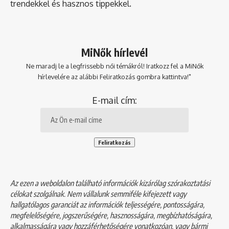
trendekkel és hasznos tippekkel.
MiNők hírlevél
Ne maradj le a legfrissebb női témákról! Iratkozz fel a MiNők
hírlevelére az alábbi Feliratkozás gombra kattintva!"
E-mail cím:
Az ezen a weboldalon található információk kizárólag szórakoztatási
célokat szolgálnak. Nem vállalunk semmiféle kifejezett vagy
hallgatólagos garanciát az információk teljességére, pontosságára,
megfelelőségére, jogszerűségére, hasznosságára, megbízhatóságára,
alkalmasságára vagy hozzáférhetőségére vonatkozóan, vagy bármi