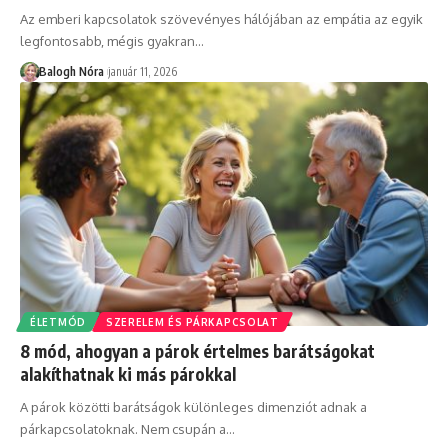
Az emberi kapcsolatok szövevényes hálójában az empátia az egyik
legfontosabb, mégis gyakran
…
Balogh Nóra
január 11, 2026
ÉLETMÓD
SZERELEM ÉS PÁRKAPCSOLAT
8 mód, ahogyan a párok értelmes barátságokat
alakíthatnak ki más párokkal
A párok közötti barátságok különleges dimenziót adnak a
párkapcsolatoknak. Nem csupán a
…