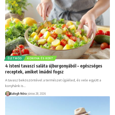
ÉLETMÓD
KONYHA ÉS KERT
4 isteni tavaszi saláta újburgonyából – egészséges
receptek, amiket imádni fogsz
A tavasz beköszöntével a természet újjáéled, és vele együtt a
konyhánk is
…
Balogh Nóra
június 28, 2026