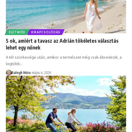
ÉLETMÓD
KIKAPCSOLÓDÁS
5 ok, amiért a tavasz az Adrián tökéletes választás
lehet egy nőnek
A tél szürkesége után, amikor a természet még csak ébredezik, a
legtöbb
…
Balogh Nóra
május 4, 2026