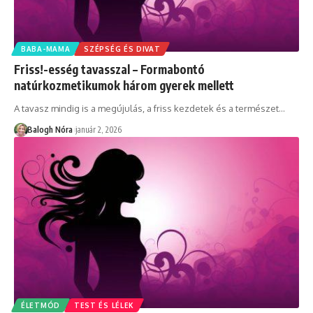
BABA-MAMA
SZÉPSÉG ÉS DIVAT
Friss!-esség tavasszal – Formabontó
natúrkozmetikumok három gyerek mellett
A tavasz mindig is a megújulás, a friss kezdetek és a természet
…
Balogh Nóra
január 2, 2026
ÉLETMÓD
TEST ÉS LÉLEK