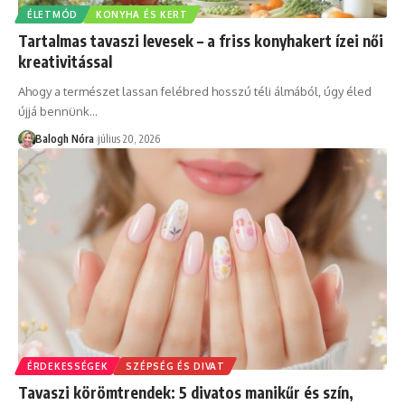
ÉLETMÓD
KONYHA ÉS KERT
Tartalmas tavaszi levesek – a friss konyhakert ízei női
kreativitással
Ahogy a természet lassan felébred hosszú téli álmából, úgy éled
újjá bennünk
…
Balogh Nóra
július 20, 2026
ÉRDEKESSÉGEK
SZÉPSÉG ÉS DIVAT
Tavaszi körömtrendek: 5 divatos manikűr és szín,