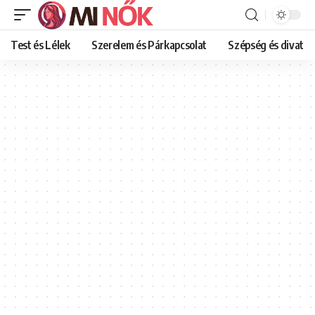
Test és Lélek
Szerelem és Párkapcsolat
Szépség és divat