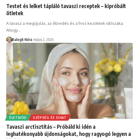
Testet és lelket tápláló tavaszi receptek – kipróbált
ötletek
A tavasz a megújulás, az ébredés és a friss kezdetek időszaka.
Ahogy
…
Balogh Nóra
május 2, 2026
ÉLETMÓD
SZÉPSÉG ÉS DIVAT
Tavaszi arctisztítás – Próbáld ki idén a
leghatékonyabb újdonságokat, hogy ragyogó legyen a