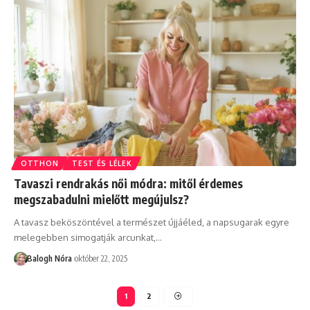
OTTHON
TEST ÉS LÉLEK
Tavaszi rendrakás női módra: mitől érdemes
megszabadulni mielőtt megújulsz?
A tavasz beköszöntével a természet újjáéled, a napsugarak egyre
melegebben simogatják arcunkat,
…
Balogh Nóra
október 22, 2025
1
2