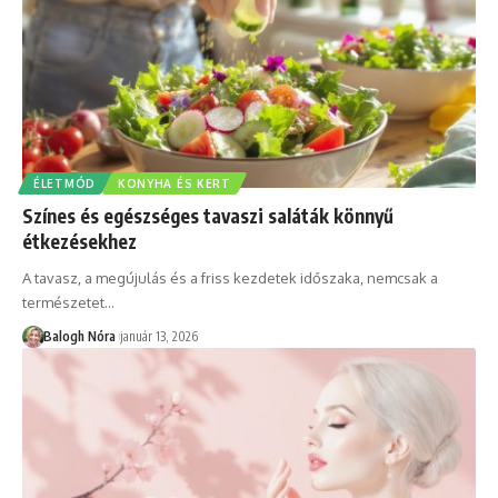
ÉLETMÓD
KONYHA ÉS KERT
Színes és egészséges tavaszi saláták könnyű
étkezésekhez
A tavasz, a megújulás és a friss kezdetek időszaka, nemcsak a
természetet
…
Balogh Nóra
január 13, 2026