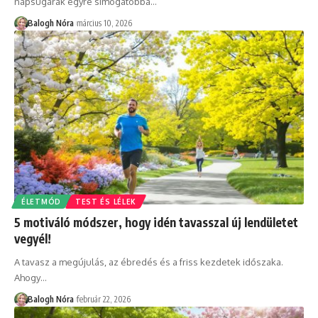
napsugarak egyre simogatóbbá
…
Balogh Nóra
március 10, 2026
ÉLETMÓD
TEST ÉS LÉLEK
5 motiváló módszer, hogy idén tavasszal új lendületet
vegyél!
A tavasz a megújulás, az ébredés és a friss kezdetek időszaka.
Ahogy
…
Balogh Nóra
február 22, 2026