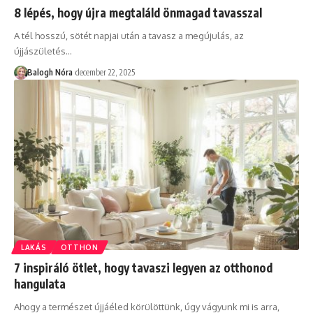
8 lépés, hogy újra megtaláld önmagad tavasszal
A tél hosszú, sötét napjai után a tavasz a megújulás, az
újjászületés
…
Balogh Nóra
december 22, 2025
LAKÁS
OTTHON
7 inspiráló ötlet, hogy tavaszi legyen az otthonod
hangulata
Ahogy a természet újjáéled körülöttünk, úgy vágyunk mi is arra,