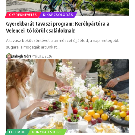
GYEREKNEVELÉS
KIKAPCSOLÓDÁS
Gyerekbarát tavaszi program: Kerékpártúra a
Velencei-tó körül családoknak!
A tavasz beköszöntével a természet újjáéled, a nap melegebb
sugarai simogatják arcunkat,
…
Balogh Nóra
május 3, 2026
ÉLETMÓD
KONYHA ÉS KERT