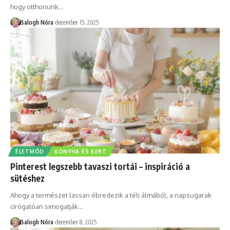
hogy otthonunk
…
Balogh Nóra
december 15, 2025
ÉLETMÓD
KONYHA ÉS KERT
Pinterest legszebb tavaszi tortái – inspiráció a
sütéshez
Ahogy a természet lassan ébredezik a téli álmából, a napsugarak
cirógatóan simogatják
…
Balogh Nóra
december 8, 2025