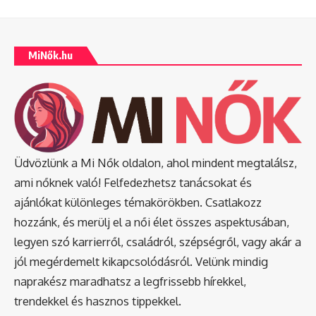
MiNők.hu
Üdvözlünk a Mi Nők oldalon, ahol mindent megtalálsz,
ami nőknek való! Felfedezhetsz tanácsokat és
ajánlókat különleges témakörökben. Csatlakozz
hozzánk, és merülj el a női élet összes aspektusában,
legyen szó karrierről, családról, szépségről, vagy akár a
jól megérdemelt kikapcsolódásról. Velünk mindig
naprakész maradhatsz a legfrissebb hírekkel,
trendekkel és hasznos tippekkel.