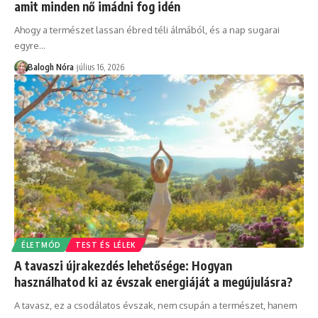
amit minden nő imádni fog idén
Ahogy a természet lassan ébred téli álmából, és a nap sugarai
egyre
…
Balogh Nóra
július 16, 2026
ÉLETMÓD
TEST ÉS LÉLEK
A tavaszi újrakezdés lehetősége: Hogyan
használhatod ki az évszak energiáját a megújulásra?
A tavasz, ez a csodálatos évszak, nem csupán a természet, hanem