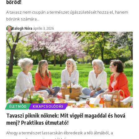
bőröd!
A tavasz nem csupán a természet újjászületését hozza el, hanem
bőrünk számára
…
Balogh Nóra
április 3, 2026
ÉLETMÓD
KIKAPCSOLÓDÁS
Tavaszi piknik nőknek: Mit vigyél magaddal és hová
menj? Praktikus útmutató!
Ahogy a természet lassacskán ébredezik a téli álmából, a