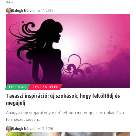
az
…
Balogh Nóra
július 14, 2026
ÉLETMÓD
TEST ÉS LÉLEK
Tavaszi inspiráció: új szokások, hogy feltöltődj és
megújulj
Ahogy a nap sugarai egyre erősebben melengetik arcunkat, és a
természet lassan
…
Balogh Nóra
július 12, 2026