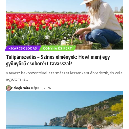
KIKAPCSOLÓDÁS
KONYHA ÉS KERT
Tulipánszedés – Színes élmények: Hová menj egy
gyönyörű csokorért tavasszal?
A tavasz beköszöntével a természet lassanként ébredezik, és vele
együtt mi is
…
Balogh Nóra
május 31, 2026