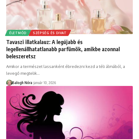
ÉLETMÓD
SZÉPSÉG ÉS DIVAT
Tavaszi illatkalauz: A legújabb és
legellenállhatatlanabb parfümök, amikbe azonnal
beleszeretsz
Amikor a természet lassanként ébredezni kezd a téli álmából, a
levegő megtelik
…
Balogh Nóra
január 10, 2026