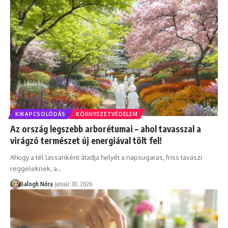
KIKAPCSOLÓDÁS
KÖRNYEZETVÉDELEM
Az ország legszebb arborétumai – ahol tavasszal a
virágzó természet új energiával tölt fel!
Ahogy a tél lassanként átadja helyét a napsugaras, friss tavaszi
reggeleknek, a
…
Balogh Nóra
január 30, 2026