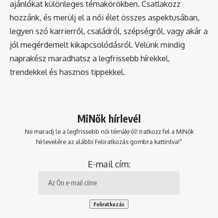
ajánlókat különleges témakörökben. Csatlakozz
hozzánk, és merülj el a női élet összes aspektusában,
legyen szó karrierről, családról, szépségről, vagy akár a
jól megérdemelt kikapcsolódásról. Velünk mindig
naprakész maradhatsz a legfrissebb hírekkel,
trendekkel és hasznos tippekkel.
MiNők hírlevél
Ne maradj le a legfrissebb női témákról! Iratkozz fel a MiNők
hírlevelére az alábbi Feliratkozás gombra kattintva!"
E-mail cím: