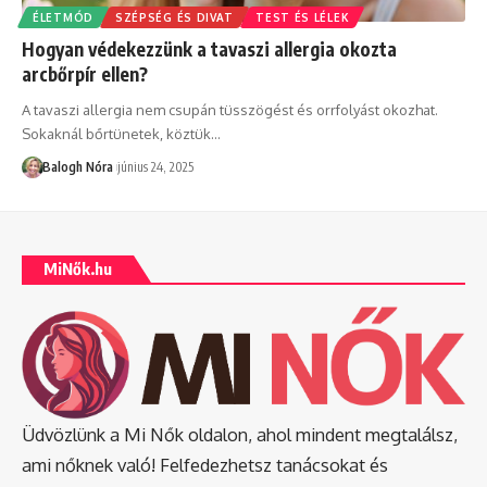
ÉLETMÓD
SZÉPSÉG ÉS DIVAT
TEST ÉS LÉLEK
Hogyan védekezzünk a tavaszi allergia okozta
arcbőrpír ellen?
A tavaszi allergia nem csupán tüsszögést és orrfolyást okozhat.
Sokaknál bőrtünetek, köztük
…
Balogh Nóra
június 24, 2025
MiNők.hu
Üdvözlünk a Mi Nők oldalon, ahol mindent megtalálsz,
ami nőknek való! Felfedezhetsz tanácsokat és