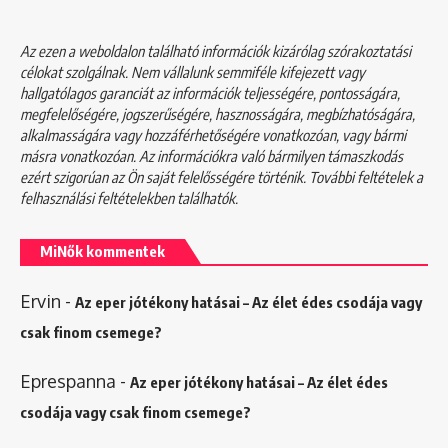
Az ezen a weboldalon található információk kizárólag szórakoztatási
célokat szolgálnak. Nem vállalunk semmiféle kifejezett vagy
hallgatólagos garanciát az információk teljességére, pontosságára,
megfelelőségére, jogszerűségére, hasznosságára, megbízhatóságára,
alkalmasságára vagy hozzáférhetőségére vonatkozóan, vagy bármi
másra vonatkozóan. Az információkra való bármilyen támaszkodás
ezért szigorúan az Ön saját felelősségére történik. További feltételek a
felhasználási feltételekben
találhatók.
MiNők kommentek
Ervin
-
Az eper jótékony hatásai – Az élet édes csodája vagy
csak finom csemege?
Eprespanna
-
Az eper jótékony hatásai – Az élet édes
csodája vagy csak finom csemege?