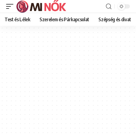
Test és Lélek
Szerelem és Párkapcsolat
Szépség és divat