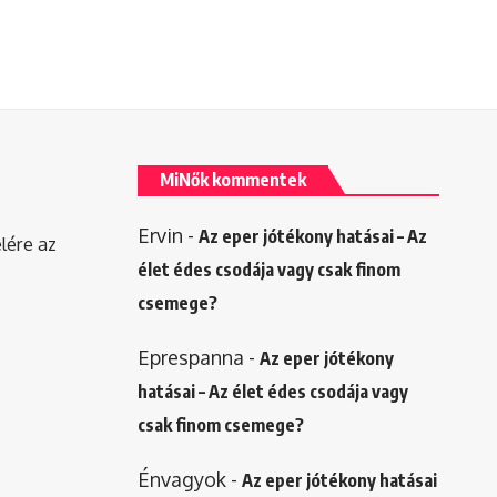
MiNők kommentek
Ervin
-
Az eper jótékony hatásai – Az
elére az
élet édes csodája vagy csak finom
csemege?
Eprespanna
-
Az eper jótékony
hatásai – Az élet édes csodája vagy
csak finom csemege?
Énvagyok
-
Az eper jótékony hatásai