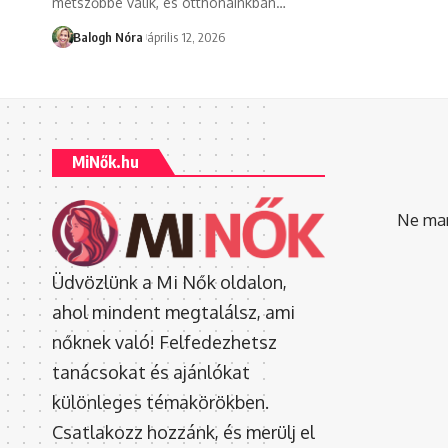
metszőbbé válik, és otthonainkban
…
Balogh Nóra
április 12, 2026
MiNők.hu
Ne mara
Üdvözlünk a Mi Nők oldalon,
ahol mindent megtalálsz, ami
nőknek való! Felfedezhetsz
tanácsokat és ajánlókat
különleges témakörökben.
Csatlakozz hozzánk, és merülj el