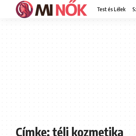
Test és Lélek
S
Címke:
téli kozmetika