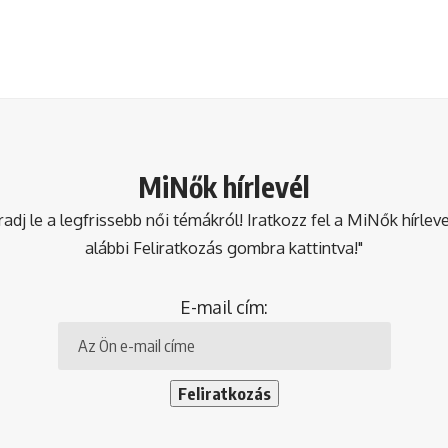
MiNők hírlevél
dj le a legfrissebb női témákról! Iratkozz fel a MiNők hírlev
alábbi Feliratkozás gombra kattintva!"
E-mail cím: