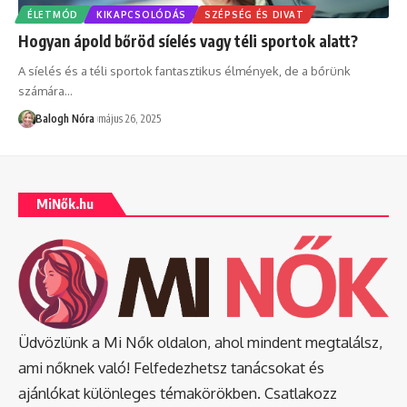
ÉLETMÓD
KIKAPCSOLÓDÁS
SZÉPSÉG ÉS DIVAT
Hogyan ápold bőröd síelés vagy téli sportok alatt?
A síelés és a téli sportok fantasztikus élmények, de a bőrünk
számára
…
Balogh Nóra
május 26, 2025
MiNők.hu
Üdvözlünk a Mi Nők oldalon, ahol mindent megtalálsz,
ami nőknek való! Felfedezhetsz tanácsokat és
ajánlókat különleges témakörökben. Csatlakozz