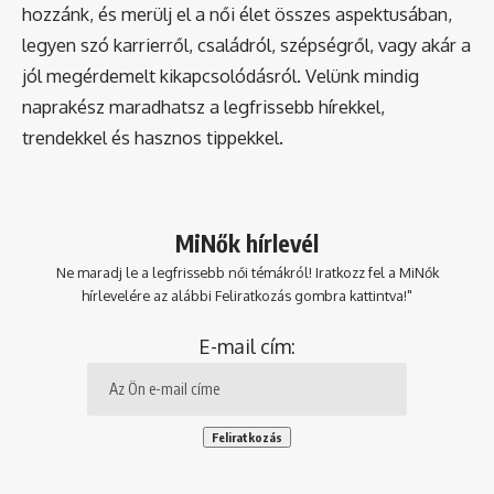
hozzánk, és merülj el a női élet összes aspektusában,
legyen szó karrierről, családról, szépségről, vagy akár a
jól megérdemelt kikapcsolódásról. Velünk mindig
naprakész maradhatsz a legfrissebb hírekkel,
trendekkel és hasznos tippekkel.
MiNők hírlevél
Ne maradj le a legfrissebb női témákról! Iratkozz fel a MiNők
hírlevelére az alábbi Feliratkozás gombra kattintva!"
E-mail cím: