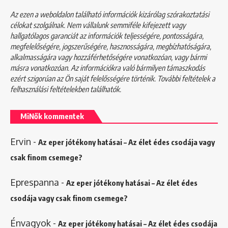
Az ezen a weboldalon található információk kizárólag szórakoztatási
célokat szolgálnak. Nem vállalunk semmiféle kifejezett vagy
hallgatólagos garanciát az információk teljességére, pontosságára,
megfelelőségére, jogszerűségére, hasznosságára, megbízhatóságára,
alkalmasságára vagy hozzáférhetőségére vonatkozóan, vagy bármi
másra vonatkozóan. Az információkra való bármilyen támaszkodás
ezért szigorúan az Ön saját felelősségére történik. További feltételek a
felhasználási feltételekben
találhatók.
MiNők kommentek
Ervin
-
Az eper jótékony hatásai – Az élet édes csodája vagy
csak finom csemege?
Eprespanna
-
Az eper jótékony hatásai – Az élet édes
csodája vagy csak finom csemege?
Énvagyok
-
Az eper jótékony hatásai – Az élet édes csodája