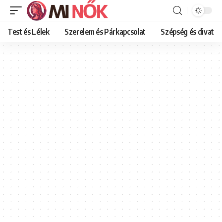
Test és Lélek
Szerelem és Párkapcsolat
Szépség és divat