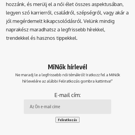
hozzánk, és merülj el a női élet összes aspektusában,
legyen szó karrierről, családról, szépségről, vagy akár a
jól megérdemelt kikapcsolódásról. Velünk mindig
naprakész maradhatsz a legfrissebb hírekkel,
trendekkel és hasznos tippekkel.
MiNők hírlevél
Ne maradj le a legfrissebb női témákról! Iratkozz fel a MiNők
hírlevelére az alábbi Feliratkozás gombra kattintva!"
E-mail cím: