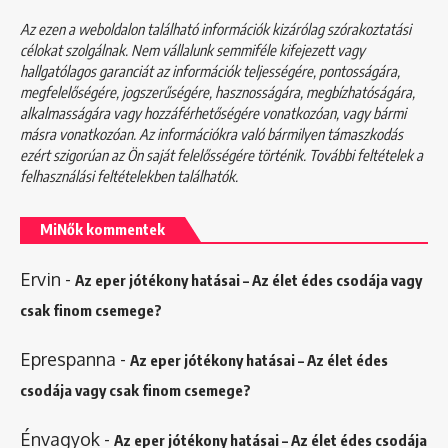
Az ezen a weboldalon található információk kizárólag szórakoztatási
célokat szolgálnak. Nem vállalunk semmiféle kifejezett vagy
hallgatólagos garanciát az információk teljességére, pontosságára,
megfelelőségére, jogszerűségére, hasznosságára, megbízhatóságára,
alkalmasságára vagy hozzáférhetőségére vonatkozóan, vagy bármi
másra vonatkozóan. Az információkra való bármilyen támaszkodás
ezért szigorúan az Ön saját felelősségére történik. További feltételek a
felhasználási feltételekben
találhatók.
MiNők kommentek
Ervin
-
Az eper jótékony hatásai – Az élet édes csodája vagy
csak finom csemege?
Eprespanna
-
Az eper jótékony hatásai – Az élet édes
csodája vagy csak finom csemege?
Énvagyok
-
Az eper jótékony hatásai – Az élet édes csodája