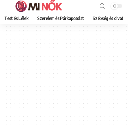
Test és Lélek
Szerelem és Párkapcsolat
Szépség és divat