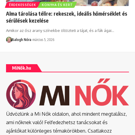
ÉRDEKESSÉGEK
KONYHA ÉS KERT
Alma tárolása télire: rekeszek, ideális hőmérséklet és
sérülések kezelése
Amikor az ősz arany színekbe öltözteti a tájat, és a fák ágai
…
Balogh Nóra
március 5, 2026
MiNők.hu
Üdvözlünk a Mi Nők oldalon, ahol mindent megtalálsz,
ami nőknek való! Felfedezhetsz tanácsokat és
ajánlókat különleges témakörökben. Csatlakozz