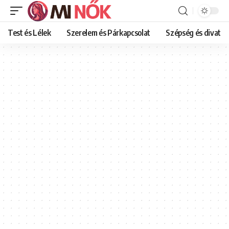
Test és Lélek
Szerelem és Párkapcsolat
Szépség és divat