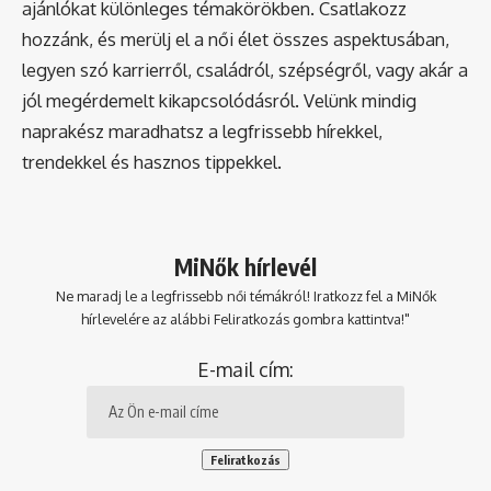
ajánlókat különleges témakörökben. Csatlakozz
hozzánk, és merülj el a női élet összes aspektusában,
legyen szó karrierről, családról, szépségről, vagy akár a
jól megérdemelt kikapcsolódásról. Velünk mindig
naprakész maradhatsz a legfrissebb hírekkel,
trendekkel és hasznos tippekkel.
MiNők hírlevél
Ne maradj le a legfrissebb női témákról! Iratkozz fel a MiNők
hírlevelére az alábbi Feliratkozás gombra kattintva!"
E-mail cím: