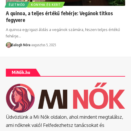
ÉLETMÓD
KONYHA ÉS KERT
A quinoa, a teljes értékű fehérje: Vegánok titkos
fegyvere
A quinoa egy igazi áldás a vegánok számára, hiszen teljes értékű
fehérje
…
Balogh Nóra
augusztus 5, 2025
MiNők.hu
Üdvözlünk a Mi Nők oldalon, ahol mindent megtalálsz,
ami nőknek való! Felfedezhetsz tanácsokat és