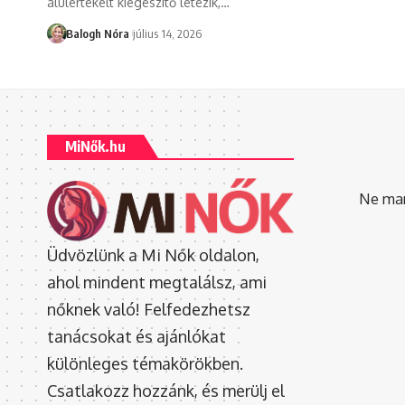
alulértékelt kiegészítő létezik,
…
Balogh Nóra
július 14, 2026
MiNők.hu
Ne mara
Üdvözlünk a Mi Nők oldalon,
ahol mindent megtalálsz, ami
nőknek való! Felfedezhetsz
tanácsokat és ajánlókat
különleges témakörökben.
Csatlakozz hozzánk, és merülj el