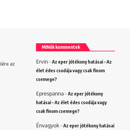
MiNők kommentek
Ervin
-
Az eper jótékony hatásai – Az
elére az
élet édes csodája vagy csak finom
csemege?
Eprespanna
-
Az eper jótékony
hatásai – Az élet édes csodája vagy
csak finom csemege?
Énvagyok
-
Az eper jótékony hatásai