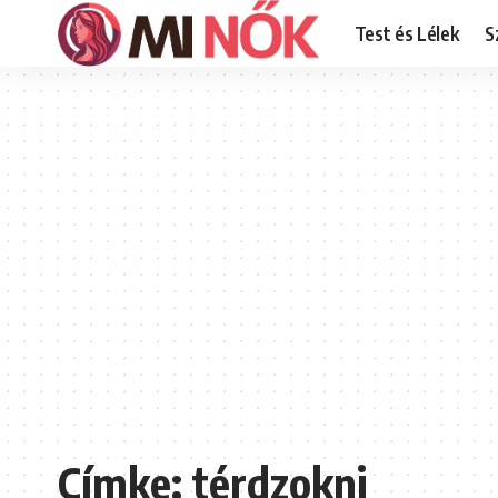
Test és Lélek
S
Címke:
térdzokni