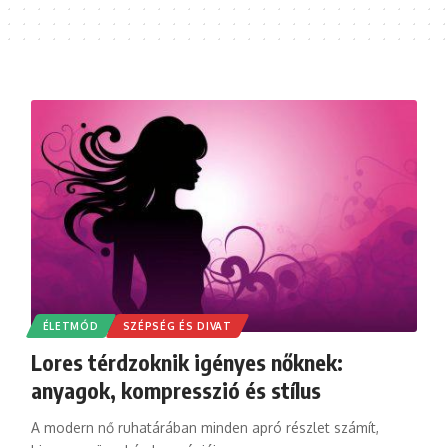
ÉLETMÓD
SZÉPSÉG ÉS DIVAT
Lores térdzoknik igényes nőknek:
anyagok, kompresszió és stílus
A modern nő ruhatárában minden apró részlet számít,