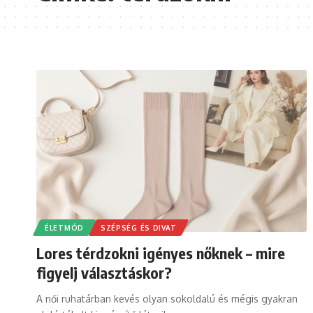
ÉLETMÓD
SZÉPSÉG ÉS DIVAT
Lores térdzokni igényes nőknek – mire
figyelj választáskor?
A női ruhatárban kevés olyan sokoldalú és mégis gyakran