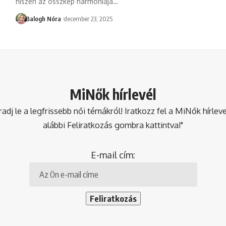
hiszen az összkép harmóniája
…
Balogh Nóra
december 23, 2025
MiNők hírlevél
dj le a legfrissebb női témákról! Iratkozz fel a MiNők hírlev
alábbi Feliratkozás gombra kattintva!"
E-mail cím: