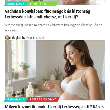
BABA-MAMA
KONYHA ÉS KERT
Vadhús a konyhában: finomságok és biztonság
terhesség alatt – mit ehetsz, mit kerülj?
A terhesség időszaka számos változást hoz egy nő életébe, és az
étkezés
…
Balogh Nóra
február 9, 2026
BABA-MAMA
SZÉPSÉG ÉS DIVAT
Milyen kozmetikumokat kerülj terhesség alatt? Káros