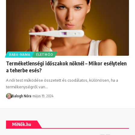
BABA-MAMA
ÉLETMÓD
Terméketlenségi időszakok nőknél – Mikor esélytelen
a teherbe esés?
A női test működése összetett és csodálatos, különösen, ha a
termékenységről van
…
Balogh Nóra
május 19, 2024
MiNők.hu