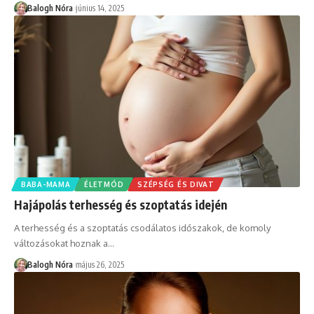
Balogh Nóra
június 14, 2025
BABA-MAMA
ÉLETMÓD
SZÉPSÉG ÉS DIVAT
Hajápolás terhesség és szoptatás idején
A terhesség és a szoptatás csodálatos időszakok, de komoly
változásokat hoznak a
…
Balogh Nóra
május 26, 2025