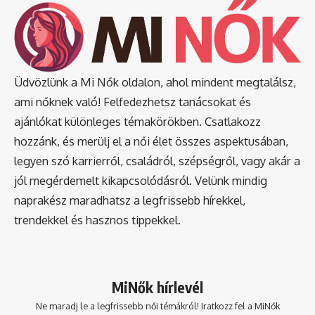
Üdvözlünk a Mi Nők oldalon, ahol mindent megtalálsz,
ami nőknek való! Felfedezhetsz tanácsokat és
ajánlókat különleges témakörökben. Csatlakozz
hozzánk, és merülj el a női élet összes aspektusában,
legyen szó karrierről, családról, szépségről, vagy akár a
jól megérdemelt kikapcsolódásról. Velünk mindig
naprakész maradhatsz a legfrissebb hírekkel,
trendekkel és hasznos tippekkel.
MiNők hírlevél
Ne maradj le a legfrissebb női témákról! Iratkozz fel a MiNők