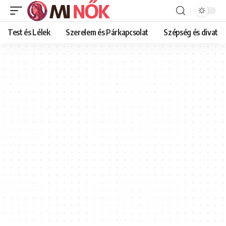
Test és Lélek
Szerelem és Párkapcsolat
Szépség és divat