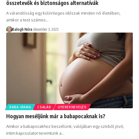
összetevők és biztonságos alternatívák
A várandósság egy különleges időszak minden nő életében,
amikor a test számos
…
Balogh Nóra
december 3, 2025
BABA-MAMA
CSALÁD
GYEREKNEVELÉS
Hogyan meséljünk már a babapocaknak is?
Amikor a babapocakhoz beszélünk, valójában egy szívből jövő,
intim kapcsolatot teremtünk a
…