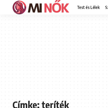
Test és Lélek
S
Címke:
teríték