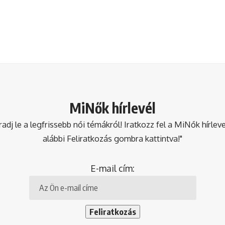
MiNők hírlevél
dj le a legfrissebb női témákról! Iratkozz fel a MiNők hírlev
alábbi Feliratkozás gombra kattintva!"
E-mail cím: