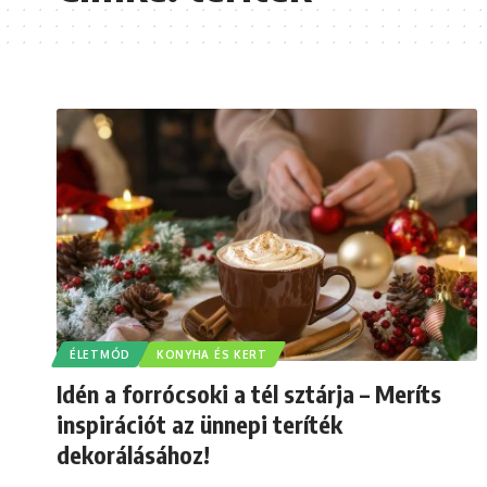
ÉLETMÓD
KONYHA ÉS KERT
Idén a forrócsoki a tél sztárja – Meríts
inspirációt az ünnepi teríték
dekorálásához!