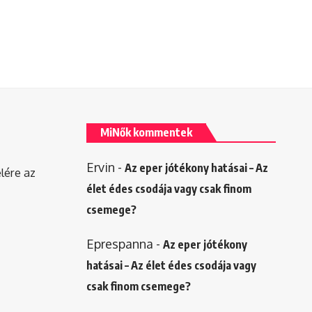
MiNők kommentek
Ervin
-
Az eper jótékony hatásai – Az
elére az
élet édes csodája vagy csak finom
csemege?
Eprespanna
-
Az eper jótékony
hatásai – Az élet édes csodája vagy
csak finom csemege?