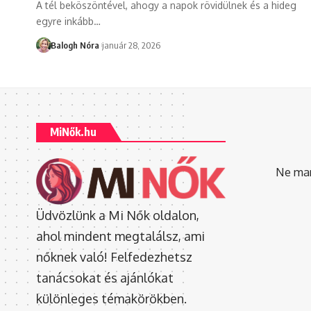
A tél beköszöntével, ahogy a napok rövidülnek és a hideg
egyre inkább
…
Balogh Nóra
január 28, 2026
MiNők.hu
Ne mara
Üdvözlünk a Mi Nők oldalon,
ahol mindent megtalálsz, ami
nőknek való! Felfedezhetsz
tanácsokat és ajánlókat
különleges témakörökben.