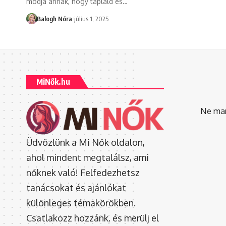
módja annak, hogy tápláld és
…
Balogh Nóra
július 1, 2025
MiNők.hu
Ne mara
Üdvözlünk a Mi Nők oldalon,
ahol mindent megtalálsz, ami
nőknek való! Felfedezhetsz
tanácsokat és ajánlókat
különleges témakörökben.
Csatlakozz hozzánk, és merülj el