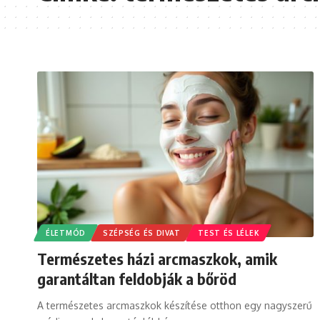
ÉLETMÓD
SZÉPSÉG ÉS DIVAT
TEST ÉS LÉLEK
Természetes házi arcmaszkok, amik
garantáltan feldobják a bőröd
A természetes arcmaszkok készítése otthon egy nagyszerű