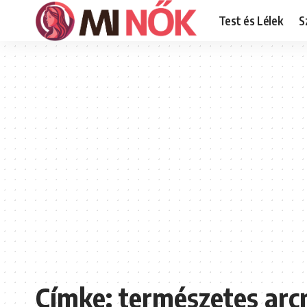
Test és Lélek
S
Címke:
természetes ar