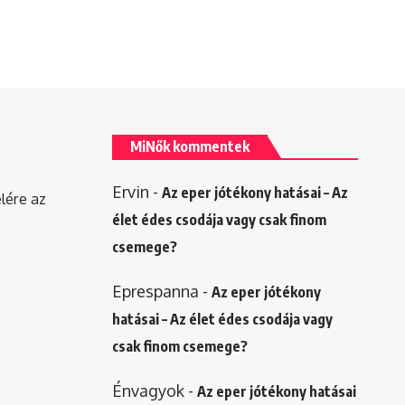
MiNők kommentek
Ervin
-
Az eper jótékony hatásai – Az
elére az
élet édes csodája vagy csak finom
csemege?
Eprespanna
-
Az eper jótékony
hatásai – Az élet édes csodája vagy
csak finom csemege?
Énvagyok
-
Az eper jótékony hatásai