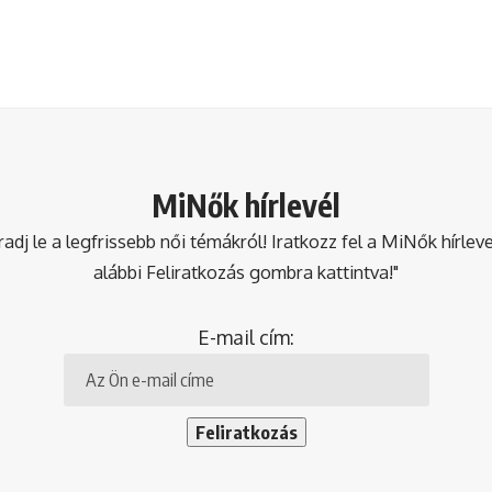
MiNők hírlevél
dj le a legfrissebb női témákról! Iratkozz fel a MiNők hírlev
alábbi Feliratkozás gombra kattintva!"
E-mail cím: