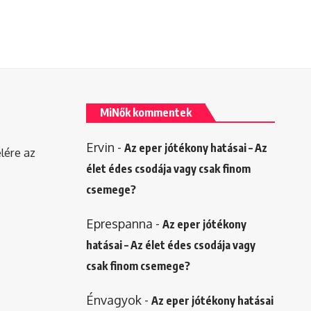
MiNők kommentek
Ervin
-
Az eper jótékony hatásai – Az
elére az
élet édes csodája vagy csak finom
csemege?
Eprespanna
-
Az eper jótékony
hatásai – Az élet édes csodája vagy
csak finom csemege?
Énvagyok
-
Az eper jótékony hatásai