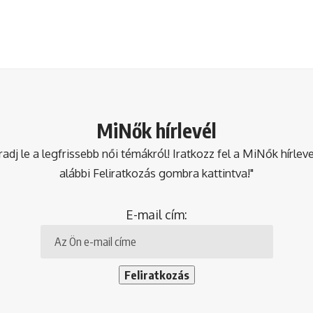
MiNők hírlevél
dj le a legfrissebb női témákról! Iratkozz fel a MiNők hírlev
alábbi Feliratkozás gombra kattintva!"
E-mail cím: