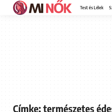
Test és Lélek
S
Címke:
természetes éde