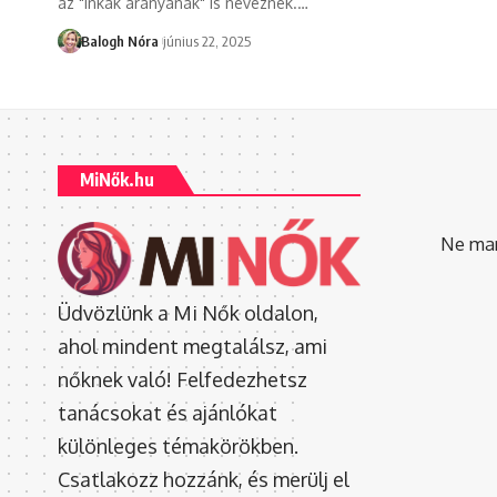
az "inkák aranyának" is neveznek.
…
Balogh Nóra
június 22, 2025
MiNők.hu
Ne mara
Üdvözlünk a Mi Nők oldalon,
ahol mindent megtalálsz, ami
nőknek való! Felfedezhetsz
tanácsokat és ajánlókat
különleges témakörökben.
Csatlakozz hozzánk, és merülj el