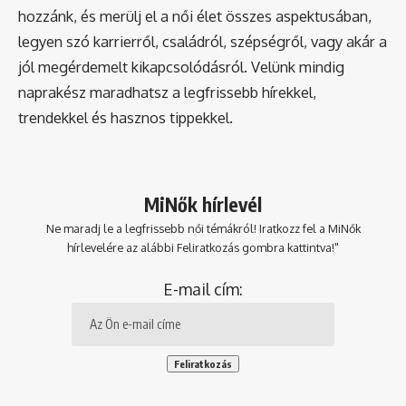
hozzánk, és merülj el a női élet összes aspektusában,
legyen szó karrierről, családról, szépségről, vagy akár a
jól megérdemelt kikapcsolódásról. Velünk mindig
naprakész maradhatsz a legfrissebb hírekkel,
trendekkel és hasznos tippekkel.
MiNők hírlevél
Ne maradj le a legfrissebb női témákról! Iratkozz fel a MiNők
hírlevelére az alábbi Feliratkozás gombra kattintva!"
E-mail cím: