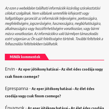
Az ezen a weboldalon található információk kizárólag szórakoztatási
célokat szolgálnak. Nem vállalunk semmiféle kifejezett vagy
hallgatólagos garanciát az információk teljességére, pontosságára,
megfelelőségére, jogszerűségére, hasznosságára, megbízhatóságára,
alkalmasságára vagy hozzáférhetőségére vonatkozóan, vagy bármi
másra vonatkozóan. Az információkra való bármilyen támaszkodás
ezért szigorúan az Ön saját felelősségére történik. További feltételek a
felhasználási feltételekben
találhatók.
MiNők kommentek
Ervin
-
Az eper jótékony hatásai – Az élet édes csodája vagy
csak finom csemege?
Eprespanna
-
Az eper jótékony hatásai – Az élet édes
csodája vagy csak finom csemege?
Énvagyok
-
Az eper jótékony hatásai – Az élet édes csodája