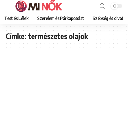
Test és Lélek
Szerelem és Párkapcsolat
Szépség és divat
Címke:
természetes olajok