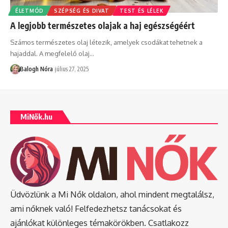
ÉLETMÓD
SZÉPSÉG ÉS DIVAT
TEST ÉS LÉLEK
A legjobb természetes olajak a haj egészségéért
Számos természetes olaj létezik, amelyek csodákat tehetnek a
hajaddal. A megfelelő olaj
…
Balogh Nóra
július 27, 2025
MiNők.hu
Üdvözlünk a Mi Nők oldalon, ahol mindent megtalálsz,
ami nőknek való! Felfedezhetsz tanácsokat és
ajánlókat különleges témakörökben. Csatlakozz